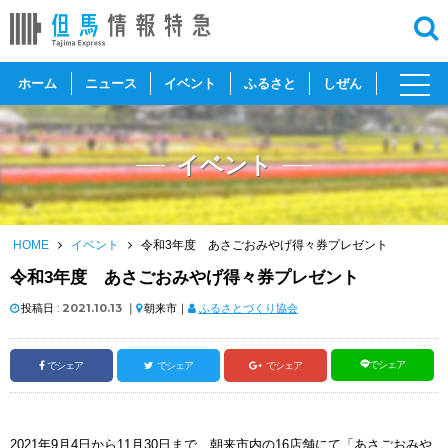
toggl
ホーム
ニュース
イベント
ふるさと
しぜん
navig
イベント
HOME
イベント
令和3年度 あさごおみやげ得々券プレゼント
令和3年度 あさごおみやげ得々券プレゼント
投稿日 :
2021.10.13
｜
朝来市｜
ふるさとづくり協会
でシェア
でシェア
でシェア
でシェア
2021年9月4日から11月30日まで、朝来市内の16店舗にて「あさごおみや