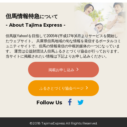
但馬情報特急
について
- About Tajima Express -
但馬版Yahoo!を目指して2005年(平成17年)6月よりサービスを開始し
たウェブサイト。
兵庫県但馬地域の旬な情報を発信するポータルコミ
ュニティサイトで、
但馬の情報発信の中枢的媒体の一つになっていま
す。
運営は公益財団法人但馬ふるさとづくり協会が行っております。
当サイトに掲載されたい情報は下記よりお申し込みください。
掲載お申し込み
ふるさとづくり協会ページ
Follow Us
©2018 TajimaExpress All Rights Reserved.