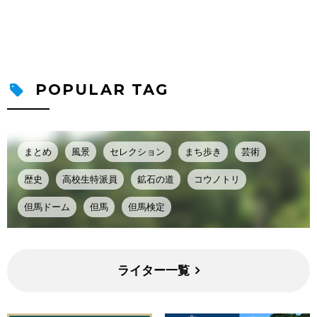
POPULAR TAG
まとめ
風景
セレクション
まち歩き
芸術
歴史
高校生特派員
鉱石の道
コウノトリ
但馬ドーム
但馬
但馬検定
ライター一覧