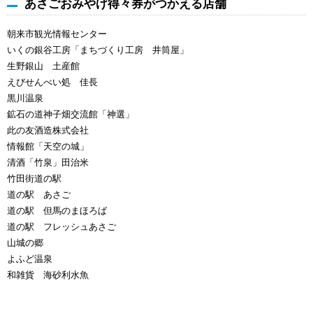
あさごおみやげ得々券がつかえる店舗
朝来市観光情報センター
いくの銀谷工房「まちづくり工房 井筒屋」
生野銀山 土産館
えびせんべい処 佳長
黒川温泉
鉱石の道神子畑交流館「神選」
此の友酒造株式会社
情報館「天空の城」
清酒「竹泉」田治米
竹田街道の駅
道の駅 あさご
道の駅 但馬のまほろば
道の駅 フレッシュあさご
山城の郷
よふど温泉
和雑貨 海砂利水魚