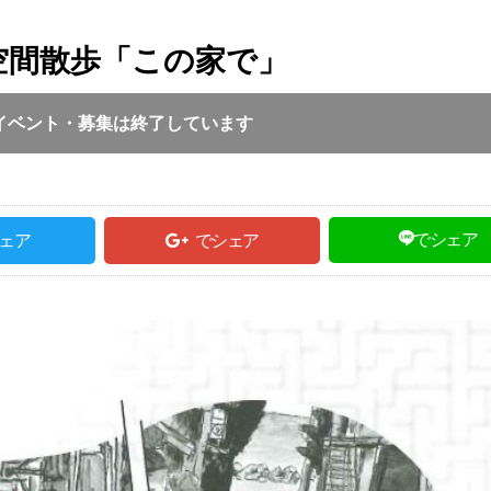
空間散歩「この家で」
投稿日 :
2021.01.28
｜
豊岡市｜
但馬ふるさ
3:00 ～ 16:00
イベント・募集は終了しています
でシェア
ェア
でシェア