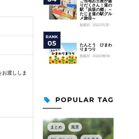
ご当地お土産が盛
りだくさん！道の
駅「浜坂の郷」～
たじま道の駅グル
メ旅④～
投稿日 : 2022/01/30
たんとう ひまわ
りまつり
投稿日 : 2026/08/06
をお渡ししま
POPULAR TAG
まとめ
風景