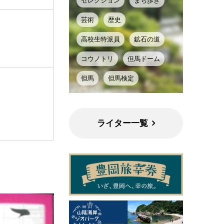
セレクション
まち歩き
芸術
歴史
高校生特派員
鉱石の道
コウノトリ
但馬ドーム
但馬
但馬検定
ライター一覧