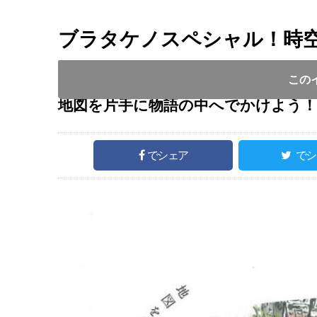
ブラタケノスペシャル！時
開催日 :
2021
.
02.26
～
2021
.
02.27
開催時間 : 1
この
地図を片手に物語の中へでかけよう！
でシェア
でシ