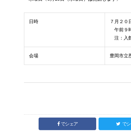
日時
７月２０
午前９時
注：入館
会場
豊岡市立
でシェア
でシ