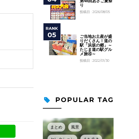
第48回あさご夏祭
り
投稿日 : 2026/08/05
ご当地お土産が盛
りだくさん！道の
駅「浜坂の郷」～
たじま道の駅グル
メ旅④～
投稿日 : 2022/01/30
POPULAR TAG
まとめ
風景