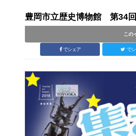
豊岡市立歴史博物館 第34
開催日 :
2018
.
07.20
～
2018
.
09.02
開催時間 : 9
この
でシェア
でシ