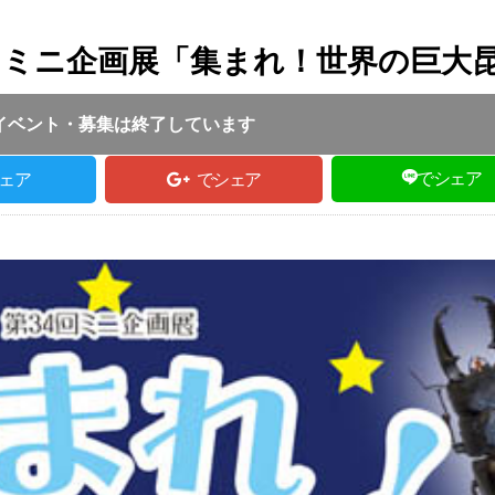
回ミニ企画展「集まれ！世界の巨大
投稿日 :
2018.07.23
｜
豊岡市｜
TE取材担当
:00 ～ 17:00
イベント・募集は終了しています
でシェア
ェア
でシェア