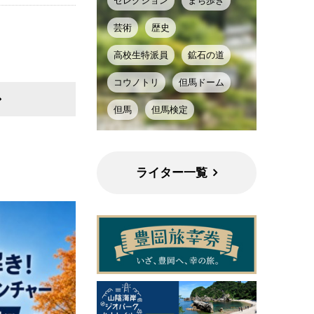
セレクション
まち歩き
芸術
歴史
高校生特派員
鉱石の道
コウノトリ
但馬ドーム
但馬
但馬検定
ライター一覧