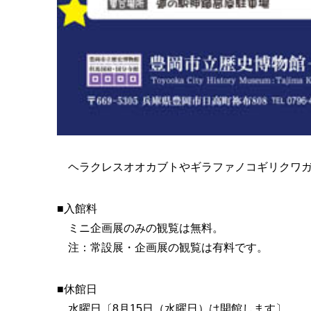
ヘラクレスオオカブトやギラファノコギリクワガ
■入館料
ミニ企画展のみの観覧は無料。
注：常設展・企画展の観覧は有料です。
■休館日
水曜日〔8月15日（水曜日）は開館します〕