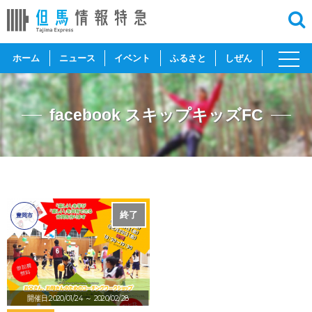
toggl
ホーム
ニュース
イベント
ふるさと
しぜん
navig
facebook スキップキッズFC
終了
豊岡市
開催日:2020/01/24
～ 2020/02/28