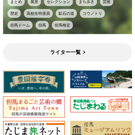
まとめ
風景
セレクション
まち歩き
芸術
歴史
高校生特派員
鉱石の道
コウノトリ
但馬ドーム
但馬
但馬検定
ライター一覧