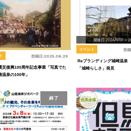
開催日:2024/11/01
～ 20
イベント
投稿
ト
投稿日:
2025.06.29
Reブランディング城崎温泉 
震災復興100周年記念事業「写真でた
「城崎らしさ」発見
崎温泉の100年」
終了
全域
但馬全域