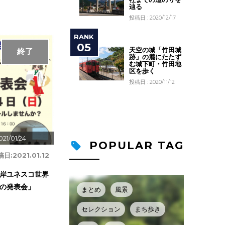
辿る
投稿日 : 2020/12/17
天空の城「竹田城
終了
跡」の麓にたたず
む城下町・竹田地
区を歩く
投稿日 : 2020/11/12
021/01/24
POPULAR TAG
稿日:
2021.01.12
岸ユネスコ世界
の発表会」
まとめ
風景
セレクション
まち歩き