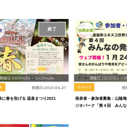
終了
市
但馬全域
開催日:2021/04/23
～ 2021/04/24
開催日:2021/01/24
～ 2
ト
イベント
投稿日:
2021.04.21
投
泉に春を告げる 温泉まつり2021
発表者・参加者募集：山陰海
ジオパーク「第４回 みんな