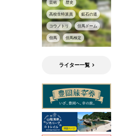
芸術
歴史
高校生特派員
鉱石の道
コウノトリ
但馬ドーム
但馬
但馬検定
ライター一覧