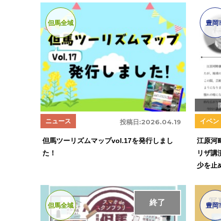
但馬全域
豊岡
ニュース
イベン
投稿日:
2026.04.19
但馬ツーリズムマップvol.17を発行しまし
江原河
た！
リザ講
少を止
終了
但馬全域
豊岡