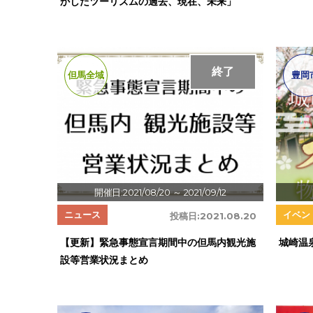
かしたツーリズムの過去、現在、未来」
終了
但馬全域
豊岡
開催日:2021/08/20
～ 2021/09/12
ニュース
イベン
投稿日:
2021.08.20
【更新】緊急事態宣言期間中の但馬内観光施
城崎温
設等営業状況まとめ