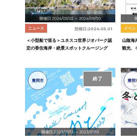
開催日:2024/05/02
～ 2024/09/30
ニュース
イベン
投稿日:
2024.05.01
＜小型船で巡る＞ユネスコ世界ジオパーク認
山陰海
定の香住海岸・絶景スポットクルージング
観光、
終了
豊岡市
豊岡
開催日:2023/07/13
～ 2023/07/13