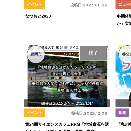
イベント
ニュー
投稿日:
2023.06.26
なつおと2023
冬期体
か」実
終了
豊岡市
養父
開催日:2022/12/17
～ 2022/12/17
イベント
募集
投稿日:
2022.12.08
第24回サイエンスカフェRRM「地域資源を活
「私の