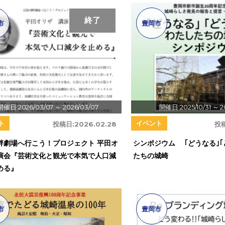
終了
市
豊岡市
開催日:2026/03/07
～ 2026/03/07
開催日:2025/10/31
～ 2
ト
イベント
投稿日:
2026.02.28
投
畔劇場へ行こう！プロジェクト 平田オ
シンポジウム ｢どうなる｣｢
演会『芸術文化と観光で本気で人口減
たちの城崎
める』
市
豊岡市