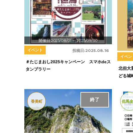
開催日:2025/08/01
～ 2025/09/30
イベント
投稿日:
2025.08.16
イベン
＃たじまおし2025キャンペーン スマホdeス
北但大
タンプラリー
どる城
終了
香美町
但馬