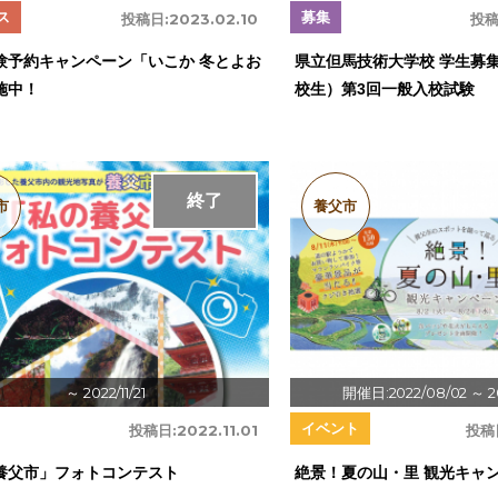
ス
募集
投稿日:
2023.02.10
投稿
験予約キャンペーン「いこか 冬とよお
県立但馬技術大学校 学生募集
施中！
校生）第3回一般入校試験
終了
市
養父市
～ 2022/11/21
開催日:2022/08/02
～ 2
イベント
投稿日:
2022.11.01
投稿
養父市」フォトコンテスト
絶景！夏の山・里 観光キャン