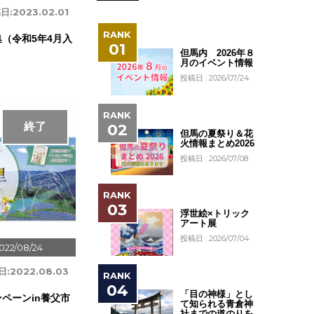
日:
2023.02.01
（令和5年4月入
但馬内 2026年８
月のイベント情報
投稿日 : 2026/07/24
終了
但馬の夏祭り＆花
火情報まとめ2026
投稿日 : 2026/07/08
浮世絵×トリック
アート展
投稿日 : 2026/07/04
022/08/24
日:
2022.08.03
「目の神様」とし
ペーンin養父市
て知られる青倉神
社までの道のりを