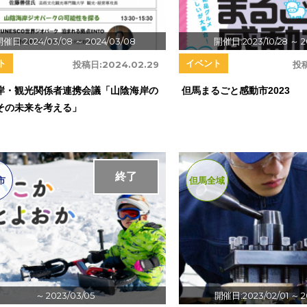
開催日:2024/03/08
～ 2024/03/08
開催日:2023/10/28
～ 2
ト
イベント
投稿日:
2024.02.29
投
岸・観光関係者連携会議「山陰海岸の
但馬まるごと感動市2023
その未来を考える」
終了
市
但馬全域
～ 2023/03/05
開催日:2023/02/01
～ 2