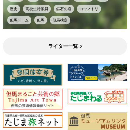
歴史
高校生特派員
鉱石の道
コウノトリ
但馬ドーム
但馬
但馬検定
ライター一覧