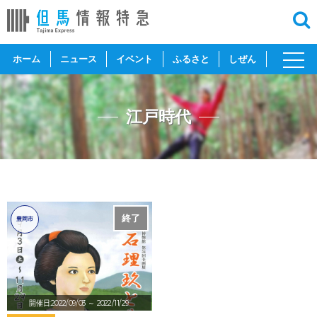
toggl
ホーム
ニュース
イベント
ふるさと
しぜん
navig
江戸時代
終了
豊岡市
開催日:2022/09/03
～ 2022/11/29