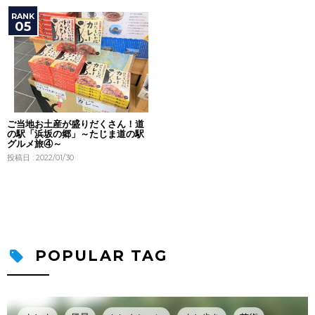
ご当地お土産が盛りだくさん！道
の駅「浜坂の郷」～たじま道の駅
グルメ旅④～
投稿日 : 2022/01/30
POPULAR TAG