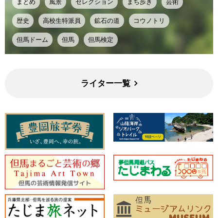
まとめ
風景
セレクション
まち歩き
芸術
歴史
高校生特派員
鉱石の道
コウノトリ
但馬ドーム
但馬
但馬検定
ライター一覧