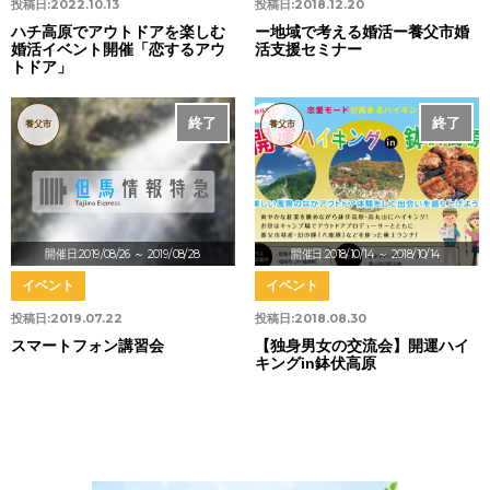
投稿日:
2022.10.13
投稿日:
2018.12.20
ハチ高原でアウトドアを楽しむ
ー地域で考える婚活ー養父市婚
婚活イベント開催「恋するアウ
活支援セミナー
トドア」
終了
終了
養父市
養父市
開催日:2019/08/26
～ 2019/08/28
開催日:2018/10/14
～ 2018/10/14
イベント
イベント
投稿日:
2019.07.22
投稿日:
2018.08.30
スマートフォン講習会
【独身男女の交流会】開運ハイ
キングin鉢伏高原