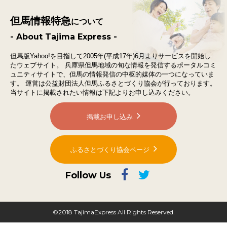
但馬情報特急
について
- About Tajima Express -
但馬版Yahoo!を目指して2005年(平成17年)6月よりサービスを開始し
たウェブサイト。
兵庫県但馬地域の旬な情報を発信するポータルコミ
ュニティサイトで、
但馬の情報発信の中枢的媒体の一つになっていま
す。
運営は公益財団法人但馬ふるさとづくり協会が行っております。
当サイトに掲載されたい情報は下記よりお申し込みください。
掲載お申し込み
ふるさとづくり協会ページ
Follow Us
©2018 TajimaExpress All Rights Reserved.