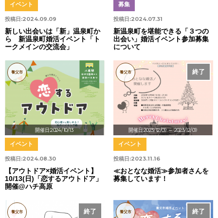
イベント
募集
投稿日:
2024.09.09
投稿日:
2024.07.31
新しい出会いは「新」温泉町か
新温泉町を堪能できる「３つの
ら 新温泉町婚活イベント「ト
出会い」婚活イベント参加募集
ークメインの交流会」
について
終了
養父市
養父市
開催日:2024/10/13
開催日:2023/12/09
～ 2023/12/09
イベント
イベント
投稿日:
2024.08.30
投稿日:
2023.11.16
【アウトドア×婚活イベント】
≪おとなな婚活≫参加者さんを
10/13(日)「恋するアウトドア」
募集しています！
開催@ハチ高原
終了
終了
養父市
養父市