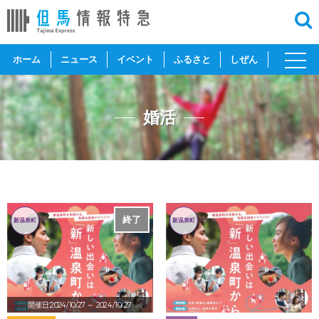
toggl
ホーム
ニュース
イベント
ふるさと
しぜん
navig
婚活
終了
新温泉町
新温泉町
開催日:2024/10/27
～ 2024/10/27