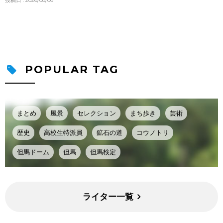
投稿日 : 2026/08/06
POPULAR TAG
まとめ
風景
セレクション
まち歩き
芸術
歴史
高校生特派員
鉱石の道
コウノトリ
但馬ドーム
但馬
但馬検定
ライター一覧