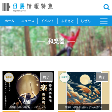
toggl
ホーム
ニュース
イベント
ふるさと
しぜん
navig
和楽器
終了
終了
香美町
朝来市
開催日:2025/03/15
～ 2025/03/15
開催日:2024/09/14
～ 2024/09/14