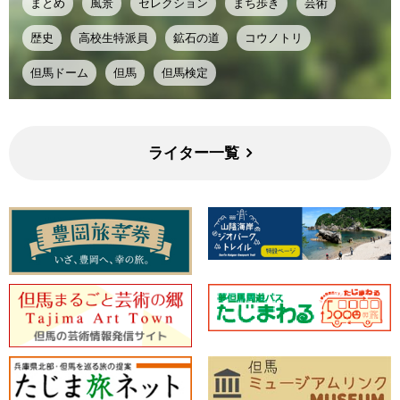
まとめ
風景
セレクション
まち歩き
芸術
歴史
高校生特派員
鉱石の道
コウノトリ
但馬ドーム
但馬
但馬検定
ライター一覧