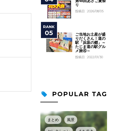
第48回あさご夏祭
り
投稿日 : 2026/08/05
ご当地お土産が盛
りだくさん！道の
駅「浜坂の郷」～
たじま道の駅グル
メ旅④～
投稿日 : 2022/01/30
POPULAR TAG
まとめ
風景