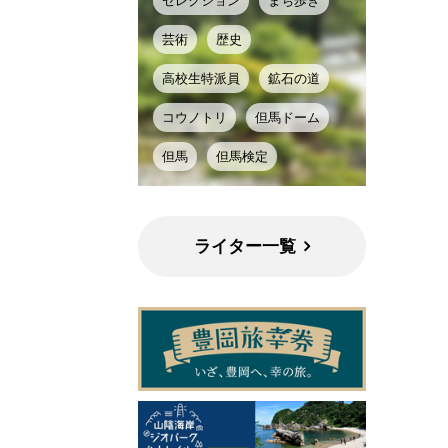
セレクション
まち歩き
芸術
歴史
高校生特派員
鉱石の道
コウノトリ
但馬ドーム
但馬
但馬検定
ライター一覧