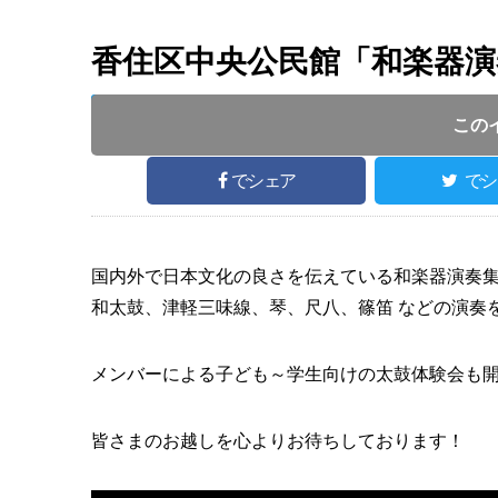
香住区中央公民館「和楽器演
投稿日 :
20
開催日 :
2025
.
03.15
～
2025
.
03.15
この
でシェア
でシ
国内外で日本文化の良さを伝えている和楽器演奏集
和太鼓、津軽三味線、琴、尺八、篠笛 などの演奏
メンバーによる子ども～学生向けの太鼓体験会も
皆さまのお越しを心よりお待ちしております！