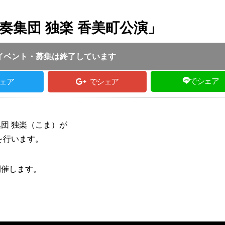
奏集団 独楽 香美町公演」
25.01.24
｜
香美町｜
一般投稿
イベント・募集は終了しています
でシェア
ェア
でシェア
団 独楽（こま）が
を行います。
開催します。