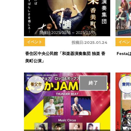
開催日:2025/03/15
～ 2025/03/15
イベント
イベン
投稿日:
2025.01.24
香住区中央公民館「和楽器演奏集団 独楽 香
Festa
美町公演」
終了
養父市
豊岡