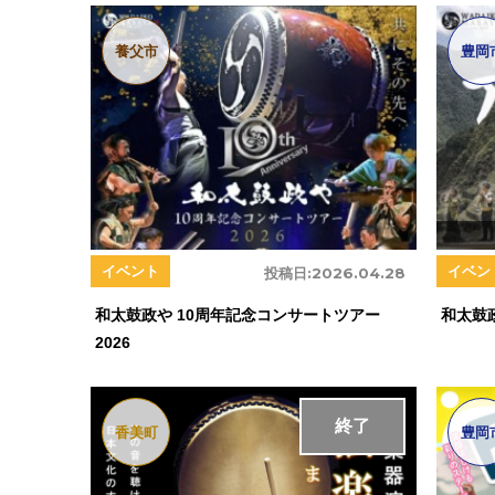
養父市
豊岡
イベント
イベン
投稿日:
2026.04.28
和太鼓政や 10周年記念コンサートツアー
和太鼓
2026
終了
香美町
豊岡