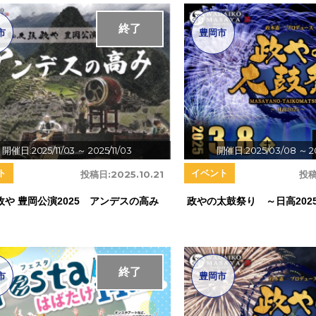
終了
市
豊岡市
開催日:2025/11/03
～ 2025/11/03
開催日:2025/03/08
～ 2
ト
イベント
投稿日:
2025.10.21
投稿
政や 豊岡公演2025 アンデスの高み
政やの太鼓祭り ～日高202
終了
市
豊岡市