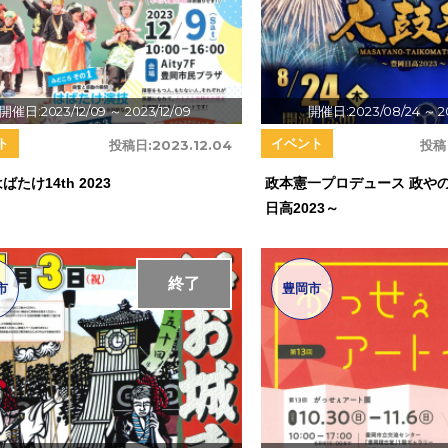
開催日:2023/12/09
～ 2023/12/09
開催日:2023/08/24
～ 2
ト
イベント
投稿日:
2023.12.04
投稿
はばたけ14th 2023
政本憲一プロデュース 政や
日高2023～
終了
市
豊岡市