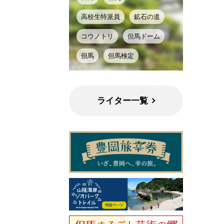
高校生特派員
鉱石の道
コウノトリ
但馬ドーム
但馬
但馬検定
ライター一覧