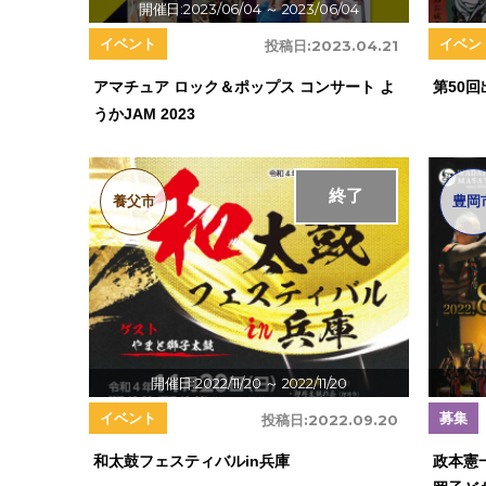
開催日:2023/06/04
～ 2023/06/04
イベント
イベン
投稿日:
2023.04.21
アマチュア ロック＆ポップス コンサート よ
第50
うかJAM 2023
終了
養父市
豊岡
開催日:2022/11/20
～ 2022/11/20
イベント
募集
投稿日:
2022.09.20
和太鼓フェスティバルin兵庫
政本憲