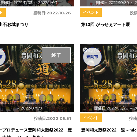
開催日:2022/11/03
～ 2022/11/03
開催日:2022/10/30
～ 2
ト
イベント
投稿日:
2022.10.26
投稿
回出石お城まつり
第13回 がっせぇアート展
終了
市
豊岡市
～ 2022/07/09
開催日:2022/08/28
～ 2
イベント
投稿日:
2022.05.31
投稿
一プロデュース豊岡和太鼓祭2022「豊
豊岡和太鼓祭2022 道～mic