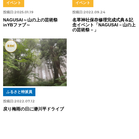
イベント
イベント
投稿日:
2025.01.19
投稿日:
2022.09.24
NAGUSAI～山の上の芸術祭
名草神社保存修理完成式典＆記
inYBファブ～
念イベント「NAGUSAI－山の上
の芸術祭－」
香美町
ふるさと特派員
投稿日:
2022.07.12
戻り梅雨の日に瀞川平ドライブ