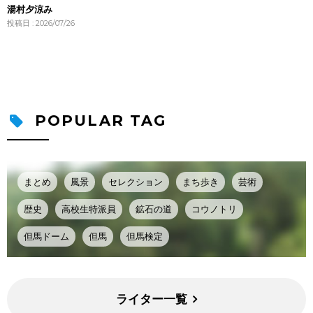
湯村夕涼み
投稿日 : 2026/07/26
POPULAR TAG
まとめ
風景
セレクション
まち歩き
芸術
歴史
高校生特派員
鉱石の道
コウノトリ
但馬ドーム
但馬
但馬検定
ライター一覧