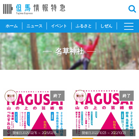
toggl
ホーム
ニュース
イベント
ふるさと
しぜん
navig
名草神社
終了
終了
養父市
養父市
開催日:2025/02/15
～ 2025/02/15
開催日:2022/10/23
～ 2022/10/23