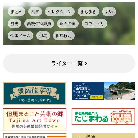
まとめ
風景
セレクション
まち歩き
芸術
歴史
高校生特派員
鉱石の道
コウノトリ
但馬ドーム
但馬
但馬検定
ライター一覧