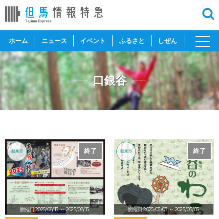
toggl
ホーム
ニュース
イベント
ふるさと
しぜん
navig
口銀谷
終了
終了
朝来市
朝来市
開催日:2025/08/13
～ 2025/08/15
開催日:2025/05/03
～ 2025/05/05