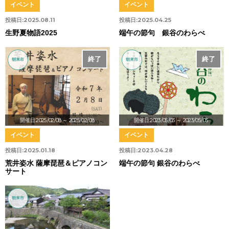
イベント
イベント
投稿日:
2025.08.11
投稿日:
2025.04.25
生野夏物語2025
端午の節句 銀谷のわらべ
終了
終了
朝来市
朝来市
開催日:2025/02/08
～ 2025/02/08
開催日:2023/05/03
～ 2023/05/05
イベント
イベント
投稿日:
2025.01.18
投稿日:
2023.04.28
荒井姿水 薩摩琵琶＆ピアノコン
端午の節句 銀谷のわらべ
サート
朝来市