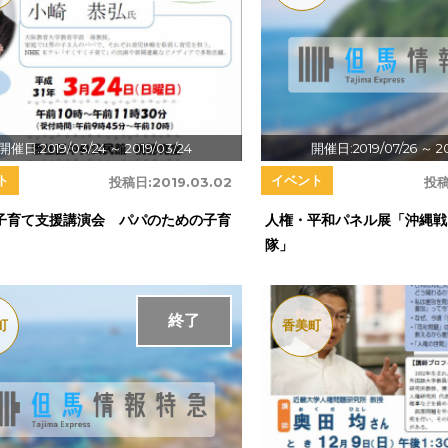
開催日:2019/03/24
～ 2019/03/24
開催日:2019/07/26
～ 2
ト
イベント
投稿日:
2019.03.02
投稿
子育て支援講演会 パパのための子育
人権・平和パネル展「沖縄戦
隊」
終了
町
香美町