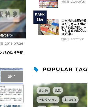
投稿日 : 2026/08/05
ご当地お土産が盛
りだくさん！道の
駅「浜坂の郷」～
たじま道の駅グル
メ旅④～
019/08/04
投稿日 : 2022/01/30
日:
2019.07.26
とひめゆり学徒
POPULAR TAG
終了
まとめ
風景
セレクション
まち歩き