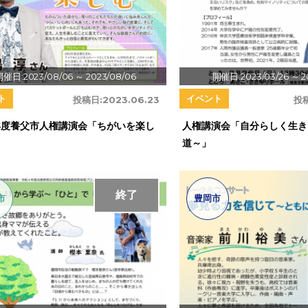
開催日:2023/08/06
～ 2023/08/06
開催日:2023/03/26
～ 2
ト
イベント
投稿日:
2023.06.23
投
年度養父市人権講演会「ちがいを楽し
人権講演会「自分らしく生き
道～」
終了
市
豊岡市