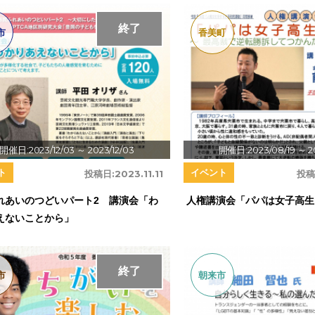
終了
市
香美町
開催日:2023/12/03
～ 2023/12/03
開催日:2023/08/19
～ 2
ト
イベント
投稿日:
2023.11.11
投稿
れあいのつどいパート2 講演会「わ
人権講演会「パパは女子高生
えないことから」
終了
市
朝来市