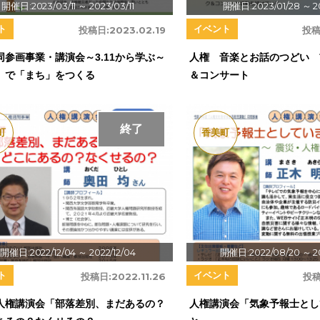
開催日:2023/03/11
～ 2023/03/11
開催日:2023/01/28
～ 2
ト
イベント
投稿日:
2023.02.19
投稿
同参画事業・講演会～3.11から学ぶ～
人権 音楽とお話のつどい 
」で「まち」をつくる
＆コンサート
終了
町
香美町
開催日:2022/12/04
～ 2022/12/04
開催日:2022/08/20
～ 2
ト
イベント
投稿日:
2022.11.26
投稿
人権講演会「部落差別、まだあるの？
人権講演会「気象予報士とし