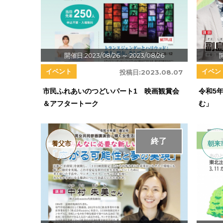
開催日:2023/08/26
～ 2023/08/26
イベント
イベン
投稿日:
2023.08.07
市民ふれあいのつどいパート1 映画観賞会
令和5
＆アフタートーク
む」
終了
養父市
朝来