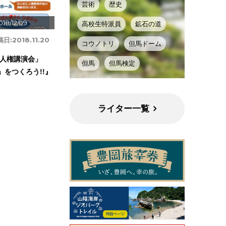
芸術
歴史
018/12/09
高校生特派員
鉱石の道
稿日:
2018.11.20
コウノトリ
但馬ドーム
人権講演会」
但馬
但馬検定
」をつくろう!!』
ライター一覧