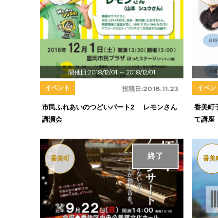
開催日:2018/12/01
～ 2018/12/01
イベント
イベン
投稿日:
2018.11.23
市民ふれあいのつどいパート2 レモンさん
香美町
講演会
て講座
終了
香美町
香美