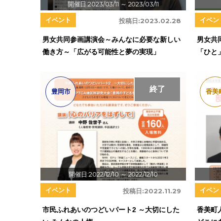
開催日:2023/03/11
～ 2023/03/11
イベント
イベン
投稿日:
2023.02.28
男女共同参画講演会～みんなに必要な新しい
男女共
働き方～「広がる可能性と夢の実現」
「ひと
終了
豊岡市
香美
開催日:2022/12/10
～ 2022/12/10
イベント
イベン
投稿日:
2022.11.29
市民ふれあいのつどいパート2 ～大切にした
香美町