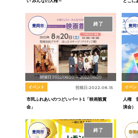
い みんなの人権～
どこに
終了
豊岡市
豊岡
開催日:2022/08/20
～ 2022/08/20
イベント
イベン
投稿日:
2022.08.15
市民ふれあいのつどいパート1「映画観賞
人権 
会」
演会）
終了
豊岡市
香美