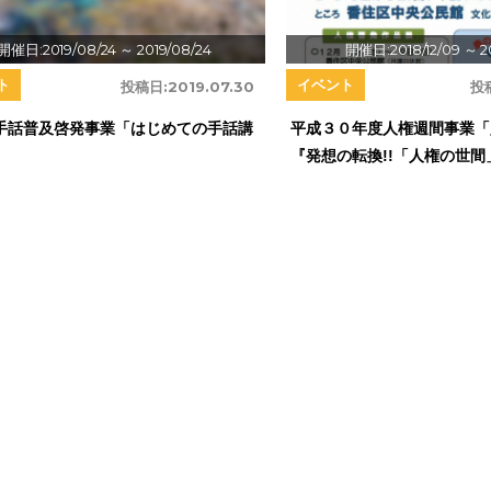
開催日:2019/08/24
～ 2019/08/24
開催日:2018/12/09
～ 2
ト
イベント
投稿日:
2019.07.30
投
手話普及啓発事業「はじめての手話講
平成３０年度人権週間事業「
『発想の転換!!「人権の世間