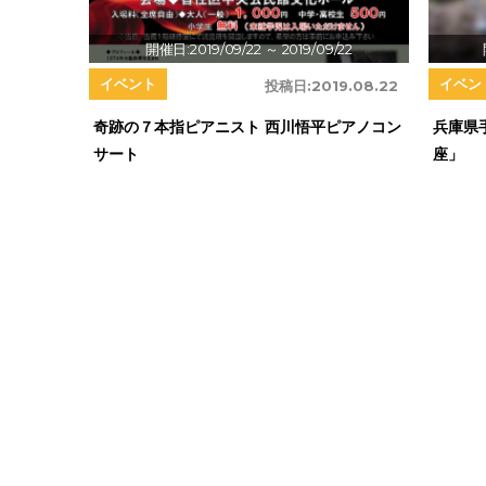
開催日:2019/09/22
～ 2019/09/22
イベント
イベン
投稿日:
2019.08.22
奇跡の７本指ピアニスト 西川悟平ピアノコン
兵庫県
サート
座」