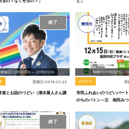
あるの？なくせるの？」
と」
終了
市
豊岡市
開催日:2019/01/26
～ 2019/01/26
開催日:2019/12/15
～ 20
ト
イベント
投稿日:
2019.01.23
投
音楽とお話のつどい（清水展人さん講
市民ふれあいのつどいパート
のちのバトン～父 相田みつ
終了
町
香美町