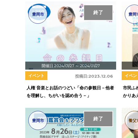
終了
豊岡市
豊岡
開催日:2024/01/27
～ 2024/01/27
イベント
イベン
投稿日:
2023.12.06
人権 音楽とお話のつどい「命の参観日－他者
市民ふ
を理解し、ちがいを認め合う－」
かりあ
終了
豊岡市
養父