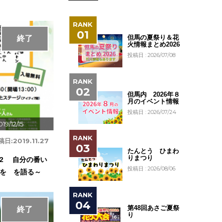
但馬の夏祭り＆花
終了
火情報まとめ2026
投稿日 : 2026/07/08
但馬内 2026年８
月のイベント情報
投稿日 : 2026/07/24
19/12/15
稿日:
2019.11.27
たんとう ひまわ
りまつり
2 自分の番い
投稿日 : 2026/08/06
を を語る～
第48回あさご夏祭
終了
り