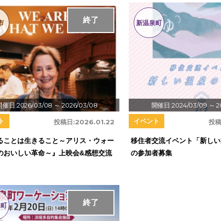
終了
市
新温泉町
開催日:2026/03/08
～ 2026/03/08
開催日:2024/03/09
～ 2
ト
イベント
投稿日:
2026.01.22
投稿
ることは生きること～アリス・ウォー
移住者交流イベント「新しい
のおいしい革命～』上映会&感想交流
の参加者募集
終了
泉町