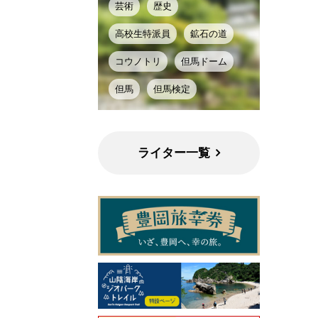
芸術
歴史
高校生特派員
鉱石の道
コウノトリ
但馬ドーム
但馬
但馬検定
ライター一覧