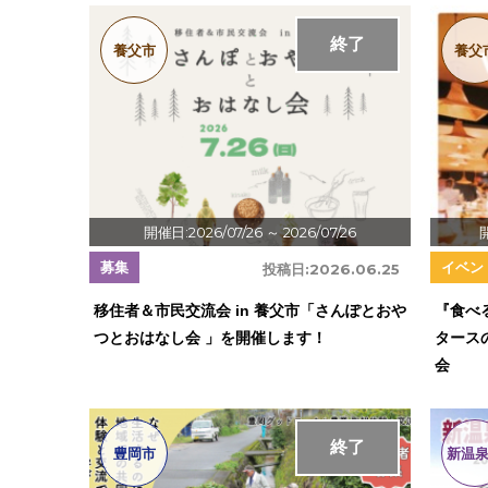
終了
養父市
養父
開催日:2026/07/26
～ 2026/07/26
募集
イベン
投稿日:
2026.06.25
移住者＆市民交流会 in 養父市「さんぽとおや
『食べ
つとおはなし会 」を開催します！
タース
会
終了
豊岡市
新温