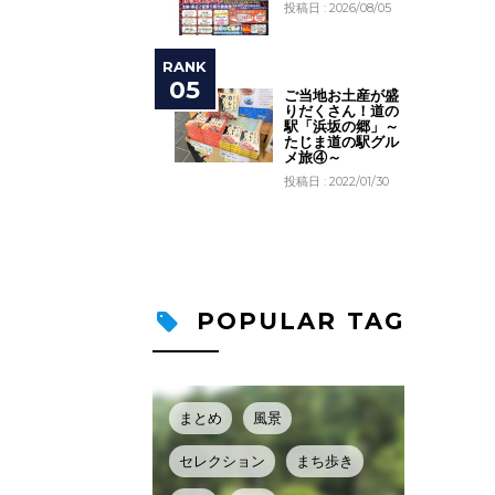
投稿日 : 2026/08/05
ご当地お土産が盛
りだくさん！道の
駅「浜坂の郷」～
たじま道の駅グル
メ旅④～
投稿日 : 2022/01/30
POPULAR TAG
まとめ
風景
セレクション
まち歩き