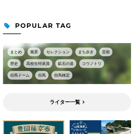
POPULAR TAG
まとめ
風景
セレクション
まち歩き
芸術
歴史
高校生特派員
鉱石の道
コウノトリ
但馬ドーム
但馬
但馬検定
ライター一覧