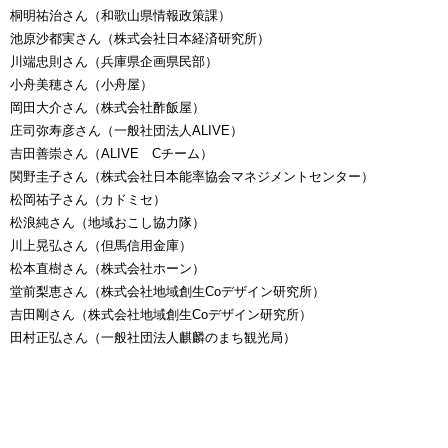
桐明祐治さん（和歌山県情報政策課）
池原沙都実さん（株式会社日本経済研究所）
川端忠則さん（兵庫県企画県民部）
小舟美穂さん（小舟屋）
岡田大介さん（株式会社酢飯屋）
庄司弥寿彦さん（一般社団法人ALIVE）
吉田善崇さん（ALIVE Cチーム）
関野圭子さん（株式会社日本能率協会マネジメントセンター）
松岡祐子さん（カドミセ）
松浪純さん（地域おこし協力隊）
川上晃弘さん（但馬信用金庫）
松本直樹さん（株式会社ホーン）
堂前梨恵さん（株式会社地域創生Coデザイン研究所）
吉田剛さん（株式会社地域創生Coデザイン研究所）
田村正弘さん（一般社団法人麒麟のまち観光局）