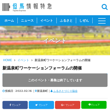
toggl
ホーム
ニュース
イベント
ふるさと
しぜん
navig
イベント
HOME
イベント
新温泉町ワーケーションフォーラムの開催
新温泉町ワーケーションフォーラムの開催
開催日 :
2022
.
02.20
～
2022
.
02.20
このイベント・募集は終了しています
開催時間 : 14:00 ～ 17:30
投稿日 :
2022.02.16
｜
新温泉町｜
ふるさとづくり協会
でシェア
でシェア
でシェア
でシェア