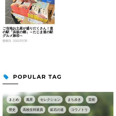
ご当地お土産が盛りだくさん！道
の駅「浜坂の郷」～たじま道の駅
グルメ旅④～
投稿日 : 2022/01/30
POPULAR TAG
まとめ
風景
セレクション
まち歩き
芸術
歴史
高校生特派員
鉱石の道
コウノトリ