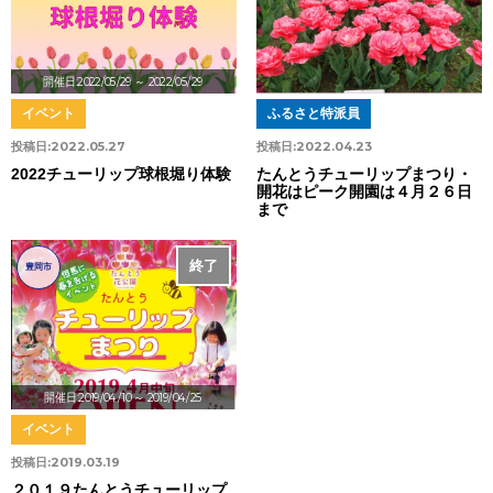
開催日:2022/05/29
～ 2022/05/29
イベント
ふるさと特派員
投稿日:
2022.05.27
投稿日:
2022.04.23
2022チューリップ球根堀り体験
たんとうチューリップまつり・
開花はピーク開園は４月２６日
まで
終了
豊岡市
開催日:2019/04/10
～ 2019/04/25
イベント
投稿日:
2019.03.19
２０１９たんとうチューリップ