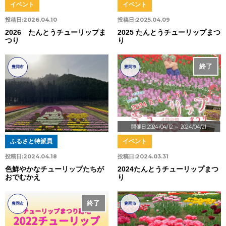
イベント
イベント
投稿日:
2026.04.10
投稿日:
2025.04.09
2026 たんとうチューリップま
2025 たんとうチューリップまつ
つり
り
終了
豊岡市
豊岡市
開催日:2024/04/12
～ 2024/04/21
ふるさと特派員
イベント
投稿日:
2024.04.18
投稿日:
2024.03.31
色鮮やかなチューリップたちが
2024たんとうチューリップまつ
おでむかえ
り
終了
豊岡市
豊岡市