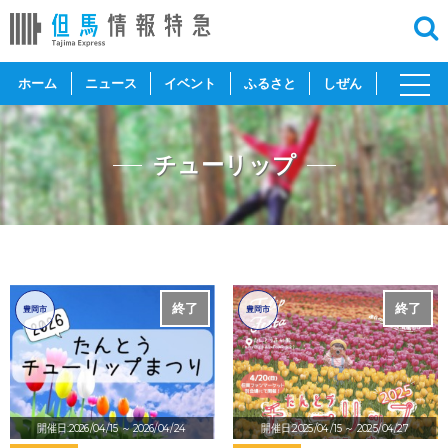
toggl
ホーム
ニュース
イベント
ふるさと
しぜん
navig
チューリップ
終了
終了
豊岡市
豊岡市
開催日:2026/04/15
～ 2026/04/24
開催日:2025/04/15
～ 2025/04/27