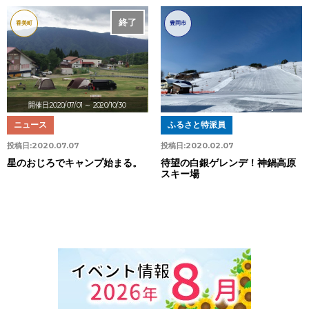
終了
香美町
豊岡市
開催日:2020/07/01
～ 2020/10/30
ニュース
ふるさと特派員
投稿日:
2020.07.07
投稿日:
2020.02.07
星のおじろでキャンプ始まる。
待望の白銀ゲレンデ！神鍋高原
スキー場