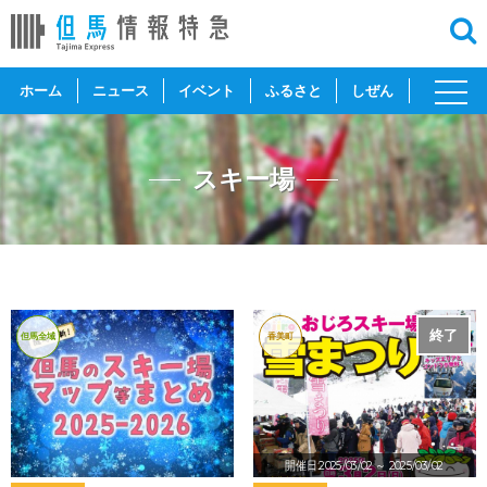
toggl
ホーム
ニュース
イベント
ふるさと
しぜん
navig
スキー場
終了
但馬全域
香美町
開催日:2025/03/02
～ 2025/03/02