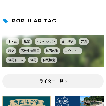
POPULAR TAG
まとめ
風景
セレクション
まち歩き
芸術
歴史
高校生特派員
鉱石の道
コウノトリ
但馬ドーム
但馬
但馬検定
ライター一覧