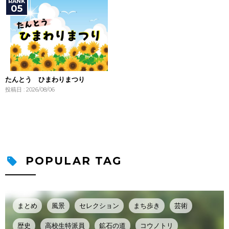
たんとう ひまわりまつり
投稿日 : 2026/08/06
POPULAR TAG
まとめ
風景
セレクション
まち歩き
芸術
歴史
高校生特派員
鉱石の道
コウノトリ