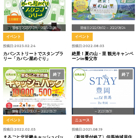
開催日:2023/01/28
～ 2023/03/26
開催日:2022/08/02
～ 2022/08/24
イベント
イベント
投稿日:
2023.02.24
投稿日:
2022.08.03
カバンストリートでスタンプラ
絶景！夏の山・里 観光キャンペ
リー「カバン屋めぐり」
ーンin養父市
終了
終了
但馬全域
但馬全域
開催日:2022/02/01
～ 2022/03/27
～ 2021/08/31
イベント
ニュース
投稿日:
2022.02.03
投稿日:
2021.08.19
まるごと北近畿キャッシュバッ
〈新規受付終了〉但馬地域居住