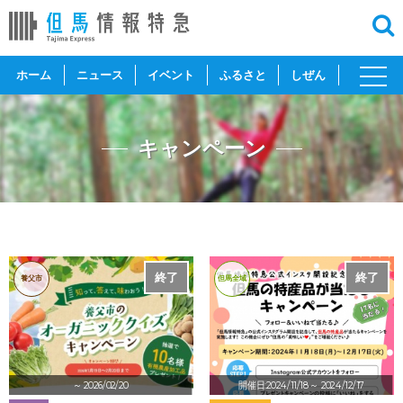
toggl
ホーム
ニュース
イベント
ふるさと
しぜん
navig
キャンペーン
終了
終了
養父市
但馬全域
～ 2026/02/20
開催日:2024/11/18
～ 2024/12/17