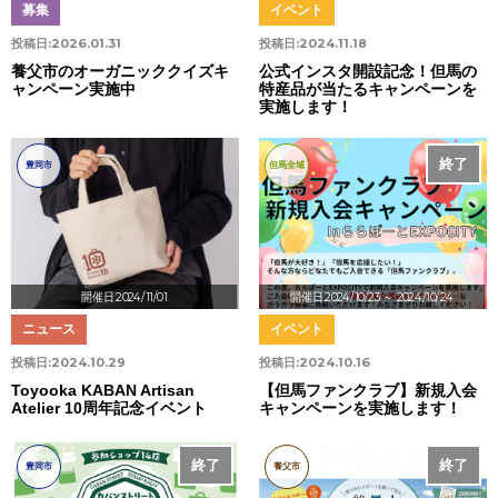
募集
イベント
投稿日:
2026.01.31
投稿日:
2024.11.18
養父市のオーガニッククイズキ
公式インスタ開設記念！但馬の
ャンペーン実施中
特産品が当たるキャンペーンを
実施します！
終了
豊岡市
但馬全域
開催日:2024/11/01
開催日:2024/10/23
～ 2024/10/24
ニュース
イベント
投稿日:
2024.10.29
投稿日:
2024.10.16
Toyooka KABAN Artisan
【但馬ファンクラブ】新規入会
Atelier 10周年記念イベント
キャンペーンを実施します！
終了
終了
豊岡市
養父市