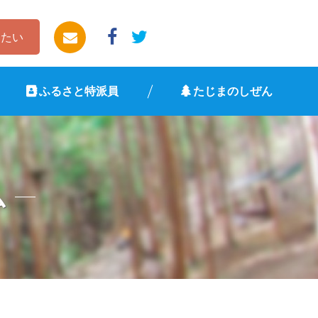
したい
ふるさと特派員
たじまのしぜん
ム