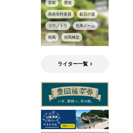
芸術
歴史
高校生特派員
鉱石の道
コウノトリ
但馬ドーム
但馬
但馬検定
ライター一覧