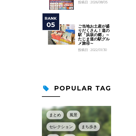
投稿日 : 2026/08/05
ご当地お土産が盛
りだくさん！道の
駅「浜坂の郷」～
たじま道の駅グル
メ旅④～
投稿日 : 2022/01/30
POPULAR TAG
まとめ
風景
セレクション
まち歩き