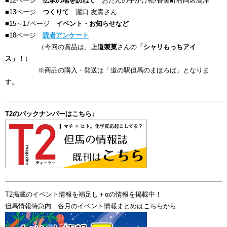
■12ページ
伝承の地を訪ねて
おたんの手かけ松/香美町村岡区高津
■13ページ
つくりて
瀧口 友貴さん
■15～17ページ
イベント・お知らせなど
■18ページ
読者アンケート
（今回の賞品は、
上道製菓
さんの
「シャリもっちアイ
ス」
！）
※商品の購入・発送は「道の駅但馬のまほろば」となりま
す。
T2のバックナンバーはこちら↓
T2掲載のイベント情報を補足し＋αの情報を掲載中！
但馬情報特急内 各月のイベント情報まとめはこちらから