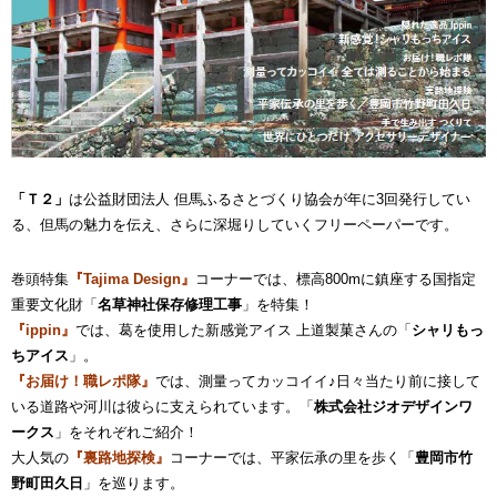
「Ｔ２」
は公益財団法人 但馬ふるさとづくり協会が年に3回発行してい
る、但馬の魅力を伝え、さらに深堀りしていくフリーペーパーです。
巻頭特集
『Tajima Design』
コーナーでは、標高800mに鎮座する国指定
重要文化財「
名草神社保存修理工事
」を特集！
『ippin』
では、葛を使用した新感覚アイス 上道製菓さんの「
シャリもっ
ちアイス
」。
『お届け！職レポ隊』
では、測量ってカッコイイ♪日々当たり前に接して
いる道路や河川は彼らに支えられています。「
株式会社ジオデザインワ
ークス
」をそれぞれご紹介！
大人気の
『裏路地探検』
コーナーでは、平家伝承の里を歩く「
豊岡市竹
野町田久日
」を巡ります。