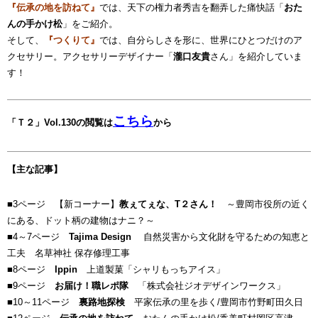
『伝承の地を訪ねて』
では、天下の権力者秀吉を翻弄した痛快話「
おた
んの手かけ松
」をご紹介。
そして、
『つくりて』
では、自分らしさを形に、世界にひとつだけのア
クセサリー。アクセサリーデザイナー「
瀧口友貴
さん」を紹介していま
す！
こちら
「Ｔ２」Vol.130の閲覧は
から
【主な記事】
■3ページ 【新コーナー】
教ぇてぇな、T２さん！
～豊岡市役所の近く
にある、ドット柄の建物はナニ？～
■4～7ページ
Tajima Design
自然災害から文化財を守るための知恵と
工夫 名草神社 保存修理工事
■8ページ
Ippin
上道製菓「シャリもっちアイス」
■9ページ
お届け！職レポ隊
「株式会社ジオデザインワークス」
■10～11ページ
裏路地探検
平家伝承の里を歩く/豊岡市竹野町田久日