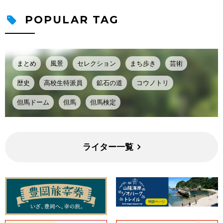
POPULAR TAG
まとめ
風景
セレクション
まち歩き
芸術
歴史
高校生特派員
鉱石の道
コウノトリ
但馬ドーム
但馬
但馬検定
ライター一覧