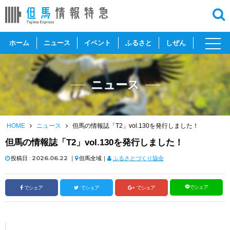
toggl
ホーム
ニュース
イベント
ふるさと
しぜん
navig
ニュース
HOME
ニュース
但馬の情報誌「T2」vol.130を発行しました！
但馬の情報誌「T2」vol.130を発行しました！
投稿日 :
2026.06.22
｜
但馬全域｜
ふるさとづくり協会
でシェア
でシェア
でシェア
でシェア