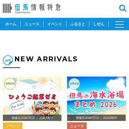
toggl
ホーム
ニュース
イベント
ふるさと
しぜん
navig
NEW ARRIVALS
但馬全域
但馬全域
開催日:2026/07/25
～ 2026/08/11
開催日:2026/07/01
～ 2026/08/31
イベント
ニュース