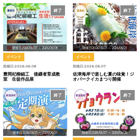
終了
終了
豊岡市
香美町
開催日:2026/06/07
～ 2026/06/08
開催日:2026/06/21
～ 2026/06/21
イベント
イベント
投稿日:
2026.06.08
投稿日:
2026.06.07
豊岡杞柳細工 後継者育成教
佐津海岸で楽しむ夏の味覚！ジ
室 生徒作品展
オパークイカまつり開催
終了
終了
新温泉町
新温泉町
開催日:2026/06/21
～ 2026/06/21
開催日:2026/06/27
～ 2026/06/28