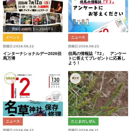
開催日:2026/07/12
～ 2026/07/12
イベント
ニュース
投稿日:
2026.06.22
投稿日:
2026.06.22
インターナショナルデー2026但
但馬の情報誌「T2」 アンケー
馬万博
トに答えてプレゼントに応募し
よう！
但馬全域
養父市
ニュース
たじまのしぜん
投稿日:
2026.06.22
投稿日:
2026.06.21