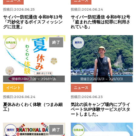
ニュース
ニュース
投稿日:
2026.06.25
投稿日:
2026.06.24
サイバー防犯通信 令和8年13号
サイバー防犯通信 令和8年12号
「巧妙化するボイスフィッシン
「盗まれた情報は犯罪に利用さ
グに注意」
れている」
終了
但馬全域
豊岡市
開催日:2026/07/26
～ 2026/07/26
開催日:2026/06/01
～ 2026/10/31
イベント
ニュース
投稿日:
2026.06.24
投稿日:
2026.06.23
夏休みわくわく体験（つまみ細
気比の浜キャンプ場内にプライ
工）
ベートSUP体験サービスがスタ
ートしました。
終了
豊岡市
但馬全域