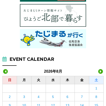
EVENT CALENDAR
2026年8月
日
月
火
水
木
金
土
1
2
3
4
5
6
7
8
9
10
11
12
13
14
15