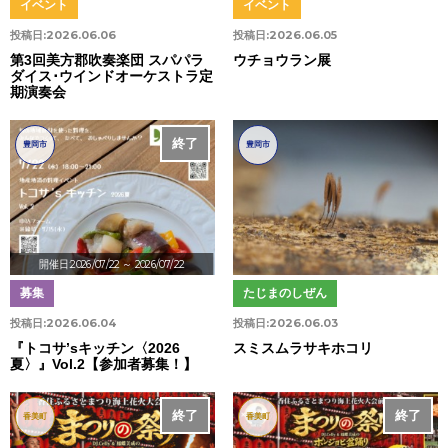
イベント
イベント
投稿日:
2026.06.06
投稿日:
2026.06.05
第3回美方郡吹奏楽団 スパパラ
ウチョウラン展
ダイス･ウインドオーケストラ定
期演奏会
終了
豊岡市
豊岡市
開催日:2026/07/22
～ 2026/07/22
募集
たじまのしぜん
投稿日:
2026.06.04
投稿日:
2026.06.03
『トコサ’sキッチン〈2026
スミスムラサキホコリ
夏〉』Vol.2【参加者募集！】
終了
終了
香美町
香美町