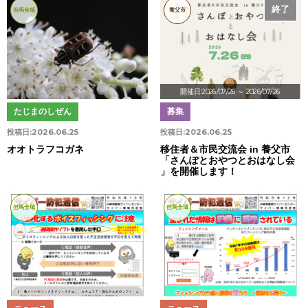
終了
但馬全域
養父市
開催日:2026/07/26
～ 2026/07/26
たじまのしぜん
募集
投稿日:
2026.06.25
投稿日:
2026.06.25
オオトラフコガネ
移住者＆市民交流会 in 養父市
「さんぽとおやつとおはなし会
」を開催します！
但馬全域
但馬全域