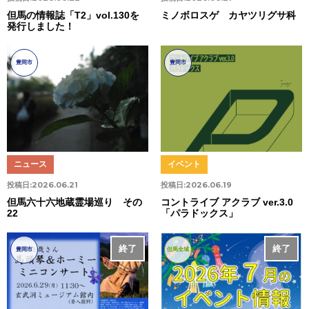
但馬の情報誌「T2」vol.130を
ミノボロスゲ カヤツリグサ科
発行しました！
豊岡市
豊岡市
ニュース
イベント
投稿日:
2026.06.21
投稿日:
2026.06.19
但馬六十六地蔵霊場巡り その
コントライブ アクラブ ver.3.0
22
「パラドックス」
終了
終了
豊岡市
但馬全域