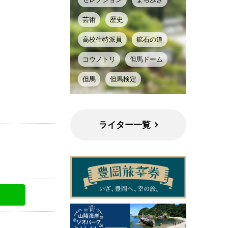
芸術
歴史
高校生特派員
鉱石の道
コウノトリ
但馬ドーム
但馬
但馬検定
ライター一覧