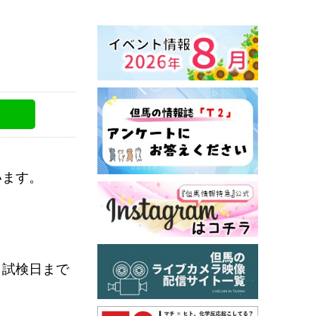
います。
！
、試検日まで