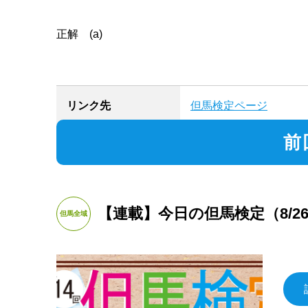
正解 (a)
リンク先
但馬検定ページ
前
【連載】今日の但馬検定（8/2
但馬全域