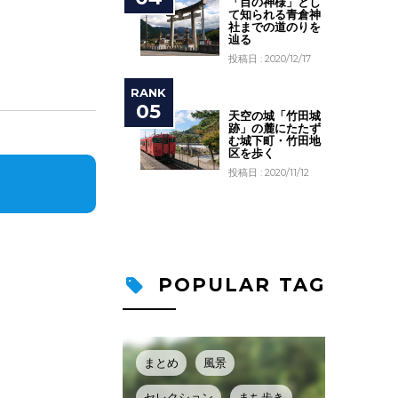
「目の神様」とし
て知られる青倉神
社までの道のりを
辿る
投稿日 : 2020/12/17
天空の城「竹田城
跡」の麓にたたず
む城下町・竹田地
区を歩く
投稿日 : 2020/11/12
POPULAR TAG
まとめ
風景
セレクション
まち歩き