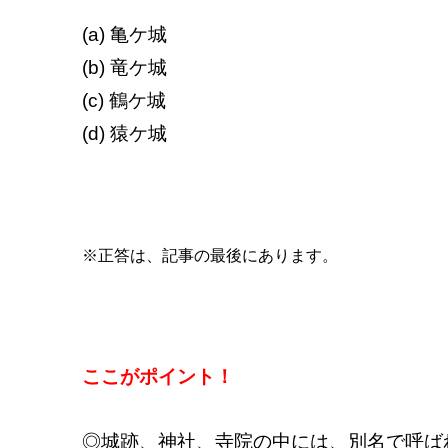
(a) 亀ケ城
(b) 竜ケ城
(c) 鶴ケ城
(d) 猿ケ城
※正答は、記事の最後にあります。
ここがポイント！
◎城跡、神社、寺院の中には、別名で呼ば