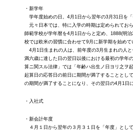
・新学年
学年度始めの日。4月1日から翌年の3月31日を
元々日本では、特に入学の時期は定められておらず、
師範学校が学年暦を4月1日からと定め、1888(
校では欧米の習慣に合わせて9月に新学期を始めて
4月1日生まれの人は、前年度の3月生まれの人と
満六歳に達した日の翌日以後における最初の学年の
算ニ関スル法律」では「年齢ハ出生ノ日ヨリ之ヲ起
起算日の応答日の前日に期間が満了することとして
の期間が満了することになり、その翌日の4月1日
・入社式
・新会計年度
４月１日から翌年の３月３１日を「年度」とし