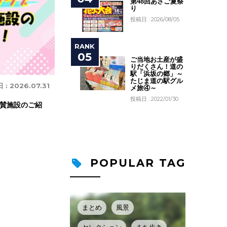
第48回あさご夏祭
り
投稿日 : 2026/08/05
ご当地お土産が盛
りだくさん！道の
駅「浜坂の郷」～
たじま道の駅グル
 :
2026.07.31
メ旅④～
投稿日 : 2022/01/30
賛施設のご紹
POPULAR TAG
まとめ
風景