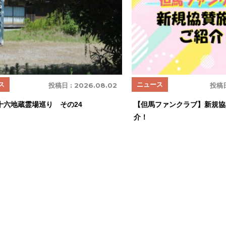
ス
ニュース
投稿日 :
2026.08.02
投稿日
十六地蔵霊場巡り その24
【但馬ファンクラブ】新規協
介！