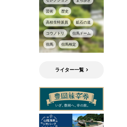
セレクション
まち歩き
芸術
歴史
高校生特派員
鉱石の道
コウノトリ
但馬ドーム
但馬
但馬検定
ライター一覧