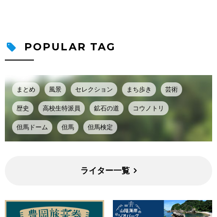
POPULAR TAG
まとめ
風景
セレクション
まち歩き
芸術
歴史
高校生特派員
鉱石の道
コウノトリ
但馬ドーム
但馬
但馬検定
ライター一覧