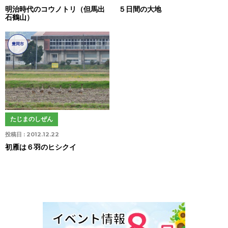
明治時代のコウノトリ（但馬出
５日間の大地
石鶴山）
豊岡市
たじまのしぜん
投稿日 :
2012.12.22
初雁は６羽のヒシクイ