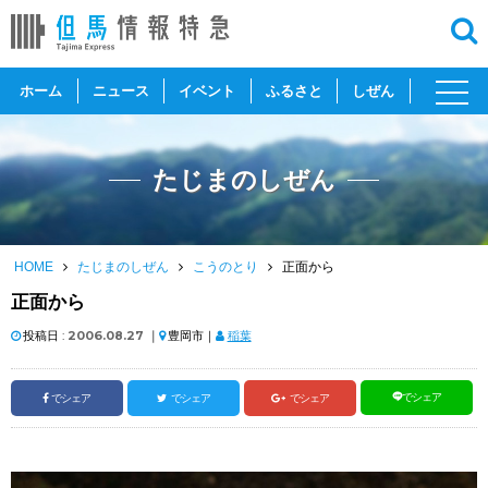
toggl
ホーム
ニュース
イベント
ふるさと
しぜん
navig
たじまのしぜん
HOME
たじまのしぜん
こうのとり
正面から
正面から
投稿日 :
2006.08.27
｜
豊岡市｜
稲葉
でシェア
でシェア
でシェア
でシェア