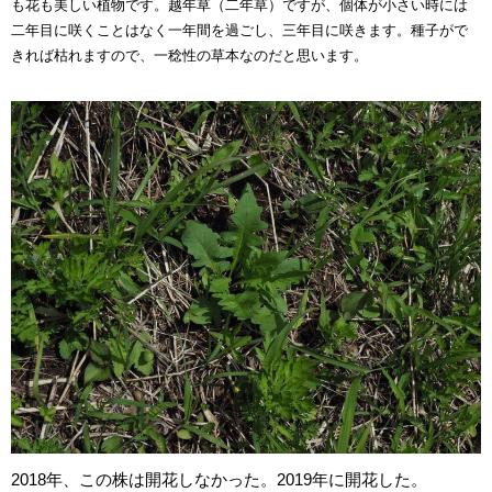
も花も美しい植物です。越年草（二年草）ですが、個体が小さい時には
二年目に咲くことはなく一年間を過ごし、三年目に咲きます。種子がで
きれば枯れますので、一稔性の草本なのだと思います。
2018年、この株は開花しなかった。2019年に開花した。