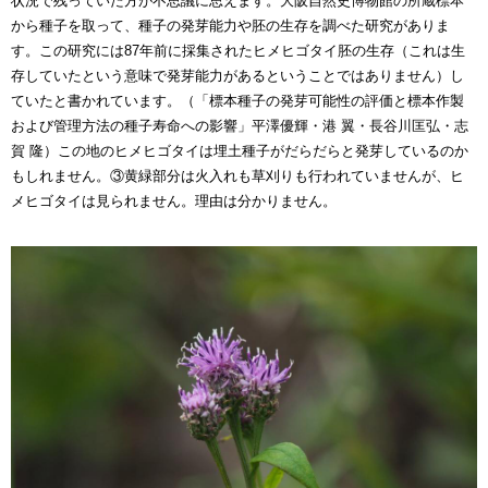
状況で残っていた方が不思議に思えます。大阪自然史博物館の所蔵標本
から種子を取って、種子の発芽能力や胚の生存を調べた研究がありま
す。この研究には87年前に採集されたヒメヒゴタイ胚の生存（これは生
存していたという意味で発芽能力があるということではありません）し
ていたと書かれています。（「標本種子の発芽可能性の評価と標本作製
および管理方法の種子寿命への影響」平澤優輝・港 翼・長谷川匡弘・志
賀 隆）この地のヒメヒゴタイは埋土種子がだらだらと発芽しているのか
もしれません。③黄緑部分は火入れも草刈りも行われていませんが、ヒ
メヒゴタイは見られません。理由は分かりません。