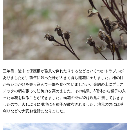
三年目、途中で保護柵が強風で倒れたりするなどといくつかトラブルが
ありましたが、前年に残った株が大きく育ち開花に至りました。柵の目
からシカが頭を突っ込んで一部を食べていましたが、金網の上にプラス
チックの網を張って防御力を高めました。その結果、3個体から種子の入
った頭花を採ることができました。頭花の3分の2は現地に残しておきま
したので、久しぶりに現地にも種子が散布されました。地元の方には草
刈りなどで大変お世話になりました。