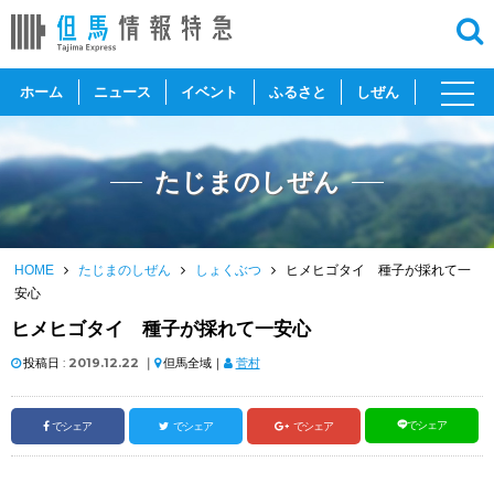
toggl
ホーム
ニュース
イベント
ふるさと
しぜん
navig
たじまのしぜん
HOME
たじまのしぜん
しょくぶつ
ヒメヒゴタイ 種子が採れて一
安心
ヒメヒゴタイ 種子が採れて一安心
投稿日 :
2019.12.22
｜
但馬全域｜
菅村
でシェア
でシェア
でシェア
でシェア