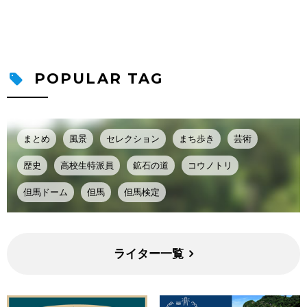
POPULAR TAG
まとめ
風景
セレクション
まち歩き
芸術
歴史
高校生特派員
鉱石の道
コウノトリ
但馬ドーム
但馬
但馬検定
ライター一覧