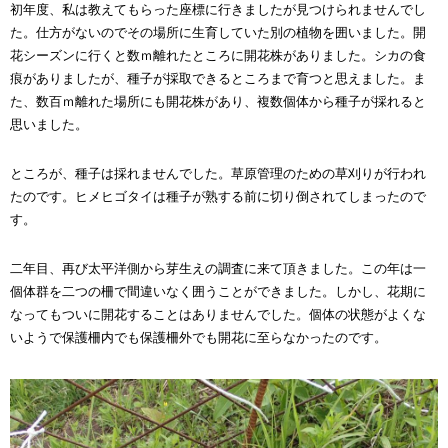
初年度、私は教えてもらった座標に行きましたが見つけられませんでし
た。仕方がないのでその場所に生育していた別の植物を囲いました。開
花シーズンに行くと数ｍ離れたところに開花株がありました。シカの食
痕がありましたが、種子が採取できるところまで育つと思えました。ま
た、数百ｍ離れた場所にも開花株があり、複数個体から種子が採れると
思いました。
ところが、種子は採れませんでした。草原管理のための草刈りが行われ
たのです。ヒメヒゴタイは種子が熟する前に切り倒されてしまったので
す。
二年目、再び太平洋側から芽生えの調査に来て頂きました。この年は一
個体群を二つの柵で間違いなく囲うことができました。しかし、花期に
なってもついに開花することはありませんでした。個体の状態がよくな
いようで保護柵内でも保護柵外でも開花に至らなかったのです。