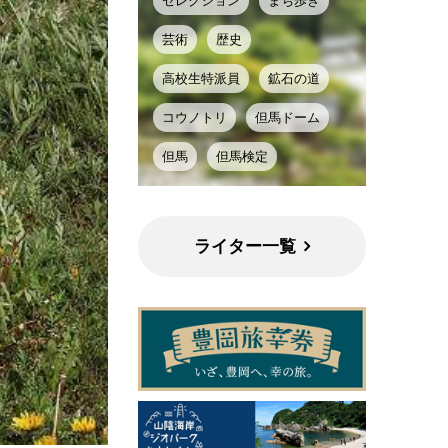
セレクション
まち歩き
芸術
歴史
高校生特派員
鉱石の道
コウノトリ
但馬ドーム
但馬
但馬検定
ライター一覧