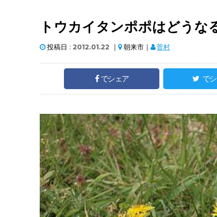
トウカイタンポポはどうな
投稿日 :
2012.01.22
｜
朝来市｜
菅村
でシェア
でシ