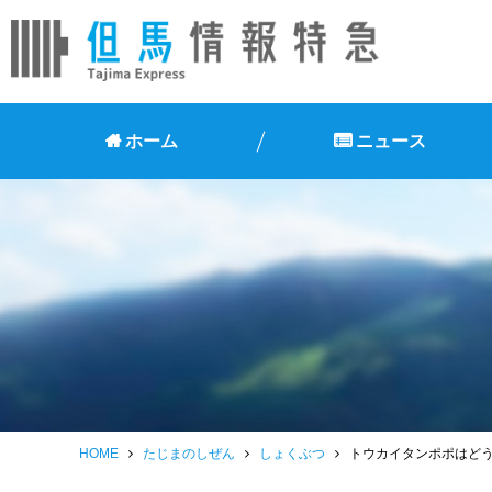
ホーム
ニュース
HOME
たじまのしぜん
しょくぶつ
トウカイタンポポはど