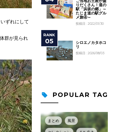
ご当地お土産が盛
りだくさん！道の
駅「浜坂の郷」～
たじま道の駅グル
メ旅④～
、いずれにして
投稿日 : 2022/01/30
体群が見られ
シロエノカタホコ
リ
投稿日 : 2026/08/03
POPULAR TAG
まとめ
風景