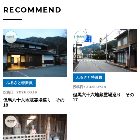
RECOMMEND
朝来市
朝来市
ふるさと特派員
ふるさと特派員
投稿日 :
2025.07.18
投稿日 :
2026.03.16
但馬六十六地蔵霊場巡り その
17
但馬六十六地蔵霊場巡り その
18
養父市