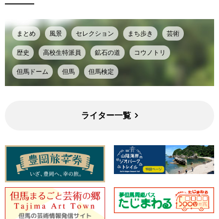
まとめ
風景
セレクション
まち歩き
芸術
歴史
高校生特派員
鉱石の道
コウノトリ
但馬ドーム
但馬
但馬検定
ライター一覧