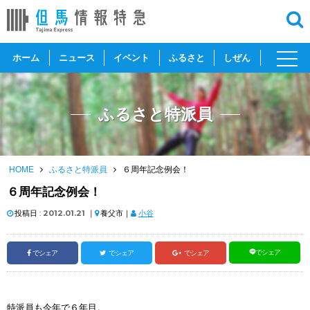
toggl
ホーム
ニュース
イベント
ふるさと
しぜん
navig
ふるさと特派員
HOME
ふるさと特派員
６周年記念例会！
６周年記念例会！
投稿日 :
2012.01.21
｜
養父市｜
小谷
でシェア
でシェア
でシェア
でシェア
特派員も今年で６年目。