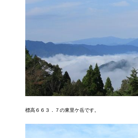
標高６６３．７の東里ケ岳です。