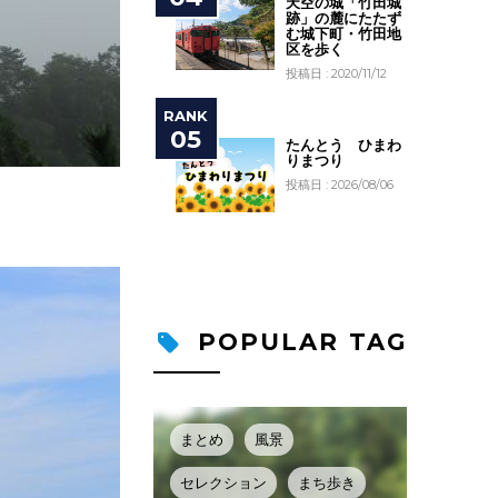
天空の城「竹田城
跡」の麓にたたず
む城下町・竹田地
区を歩く
投稿日 : 2020/11/12
たんとう ひまわ
りまつり
投稿日 : 2026/08/06
POPULAR TAG
まとめ
風景
セレクション
まち歩き