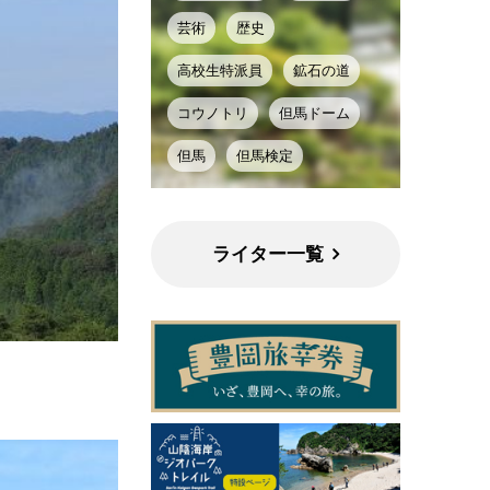
芸術
歴史
高校生特派員
鉱石の道
コウノトリ
但馬ドーム
但馬
但馬検定
ライター一覧