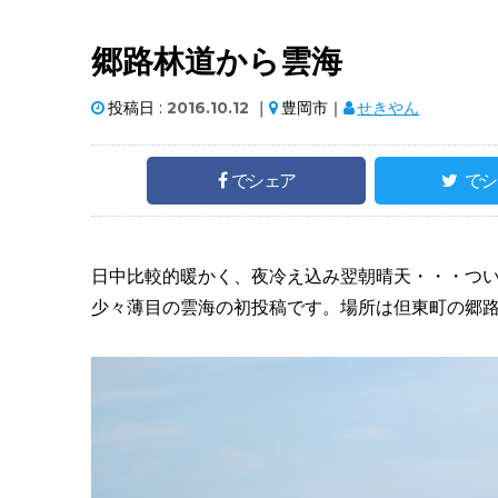
郷路林道から雲海
投稿日 :
2016.10.12
｜
豊岡市｜
せきやん
でシェア
でシ
日中比較的暖かく、夜冷え込み翌朝晴天・・・つい
少々薄目の雲海の初投稿です。場所は但東町の郷