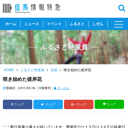
toggl
ホーム
ニュース
イベント
ふるさと
しぜん
navig
ふるさと特派員
HOME
ふるさと特派員
自然
咲き始めた彼岸花
咲き始めた彼岸花
投稿日 :
2011.09.16
｜
朝来市｜
きっさん
でシェア
でシェア
でシェア
でシェア
ここ数日真夏の暑さが続いています。豊岡市では１５日は３６℃の猛暑日