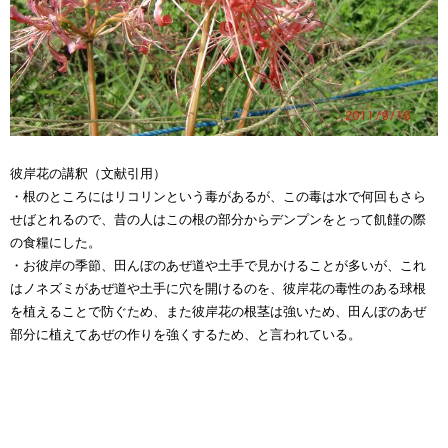
彼岸花の講釈（文献引用）
・根のところにはリコリンという毒があるが、この毒は水で何回もさら
せばとれるので、昔の人はこの根の部分からデンプンをとって飢饉の際
の食糧にした。
・お彼岸の季節、田んぼのあぜ道や土手で見かけることが多いが、これ
はノネズミがあぜ道や土手に穴を開けるのを、彼岸花の毒性のある球根
を植えることで防ぐため、また彼岸花の根茎は強いため、田んぼのあぜ
部分に植えてあぜの作りを強くするため、と言われている。