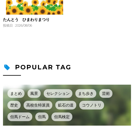
たんとう ひまわりまつり
投稿日 : 2026/08/06
POPULAR TAG
まとめ
風景
セレクション
まち歩き
芸術
歴史
高校生特派員
鉱石の道
コウノトリ
但馬ドーム
但馬
但馬検定