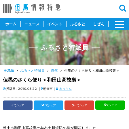
toggl
ホーム
ニュース
イベント
ふるさと
しぜん
navig
ふるさと特派員
HOME
ふるさと特派員
自然
但馬のさくら便り＜和田山高校裏＞
但馬のさくら便り＜和田山高校裏＞
投稿日 :
2010.03.22
｜
朝来市｜
きっさん
でシェア
でシェア
でシェア
でシェア
朝来市和田山高校裏の与布土川堤防の桜が開花しました。