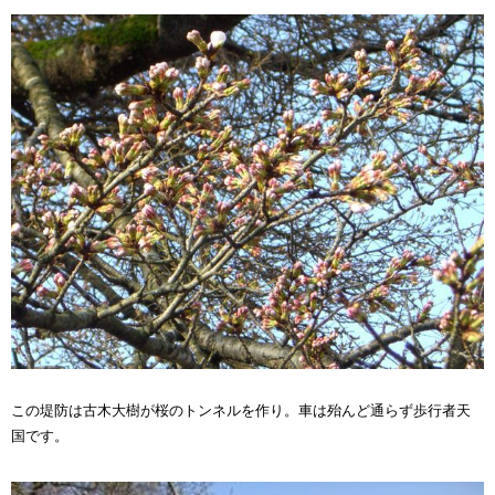
この堤防は古木大樹が桜のトンネルを作り。車は殆んど通らず歩行者天
国です。