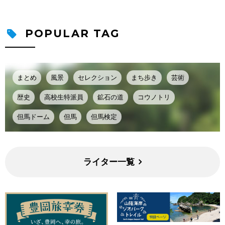
POPULAR TAG
まとめ
風景
セレクション
まち歩き
芸術
歴史
高校生特派員
鉱石の道
コウノトリ
但馬ドーム
但馬
但馬検定
ライター一覧