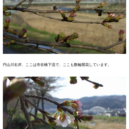
円山川右岸、ここは寺谷橋下流で、ここも数輪開花しています。