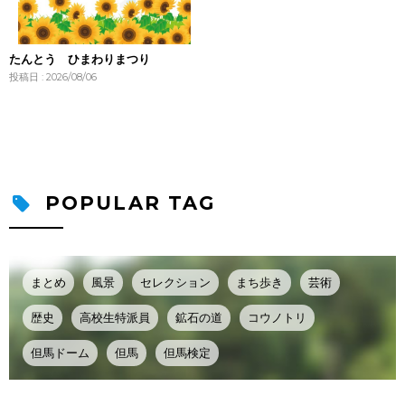
たんとう ひまわりまつり
投稿日 : 2026/08/06
POPULAR TAG
まとめ
風景
セレクション
まち歩き
芸術
歴史
高校生特派員
鉱石の道
コウノトリ
但馬ドーム
但馬
但馬検定