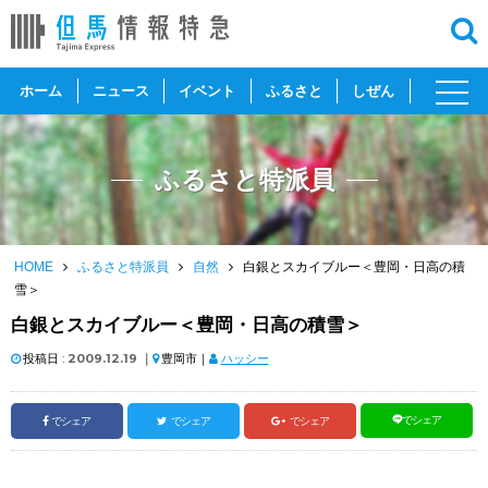
toggl
ホーム
ニュース
イベント
ふるさと
しぜん
navig
ふるさと特派員
HOME
ふるさと特派員
自然
白銀とスカイブルー＜豊岡・日高の積
雪＞
白銀とスカイブルー＜豊岡・日高の積雪＞
投稿日 :
2009.12.19
｜
豊岡市｜
ハッシー
でシェア
でシェア
でシェア
でシェア