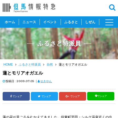
toggl
ホーム
ニュース
イベント
ふるさと
しぜん
navig
ふるさと特派員
HOME
ふるさと特派員
自然
蓮とモリアオガエル
蓮とモリアオガエル
投稿日 :
2009.07.05
｜
せきやん
でシェア
でシェア
でシェア
でシェア
蓮の花が見ごろをむかえてきました。但東町平田・シルク温泉近くの出