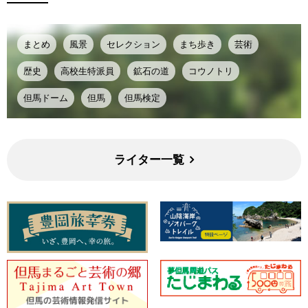
まとめ
風景
セレクション
まち歩き
芸術
歴史
高校生特派員
鉱石の道
コウノトリ
但馬ドーム
但馬
但馬検定
ライター一覧