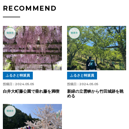
RECOMMEND
朝来市
朝来市
ふるさと特派員
ふるさと特派員
投稿日 :
2024.05.05
投稿日 :
2024.05.05
白井大町藤公園で垂れ藤を満喫
新緑の立雲峡から竹田城跡を眺
める
朝来市