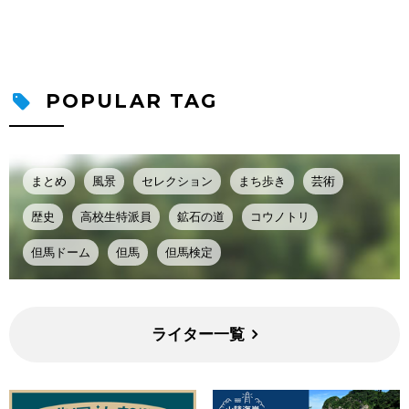
POPULAR TAG
まとめ
風景
セレクション
まち歩き
芸術
歴史
高校生特派員
鉱石の道
コウノトリ
但馬ドーム
但馬
但馬検定
ライター一覧