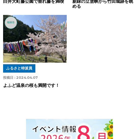
白井大町藤公園で垂れ藤を満喫
新緑の立雲峡から竹田城跡を眺
める
朝来市
ふるさと特派員
投稿日 :
2024.04.07
よふど温泉の桜も満開です！