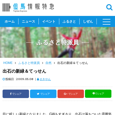
toggl
ホーム
ニュース
イベント
ふるさと
しぜん
navig
ふるさと特派員
HOME
ふるさと特派員
自然
出石の新緑＆てっせん
出石の新緑＆てっせん
投稿日 :
2009.05.08
｜
せきやん
でシェア
でシェア
でシェア
でシェア
目に眩しい新緑となりました。GWもすぎさり、出石は落ちついた雰囲気