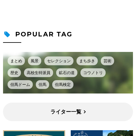
POPULAR TAG
まとめ
風景
セレクション
まち歩き
芸術
歴史
高校生特派員
鉱石の道
コウノトリ
但馬ドーム
但馬
但馬検定
ライター一覧