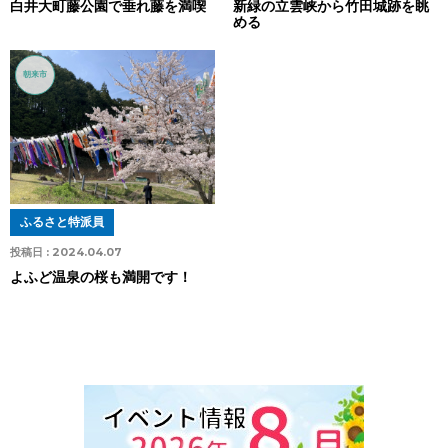
白井大町藤公園で垂れ藤を満喫
新緑の立雲峡から竹田城跡を眺
める
朝来市
ふるさと特派員
投稿日 :
2024.04.07
よふど温泉の桜も満開です！