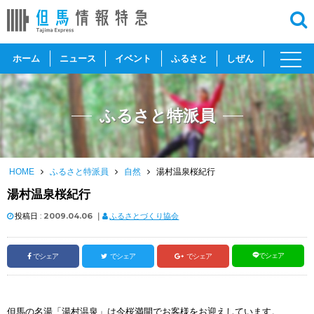
toggl
ホーム
ニュース
イベント
ふるさと
しぜん
navig
ふるさと特派員
HOME
ふるさと特派員
自然
湯村温泉桜紀行
湯村温泉桜紀行
投稿日 :
2009.04.06
｜
ふるさとづくり協会
でシェア
でシェア
でシェア
でシェア
但馬の名湯「湯村温泉」は今桜満開でお客様をお迎えしています。