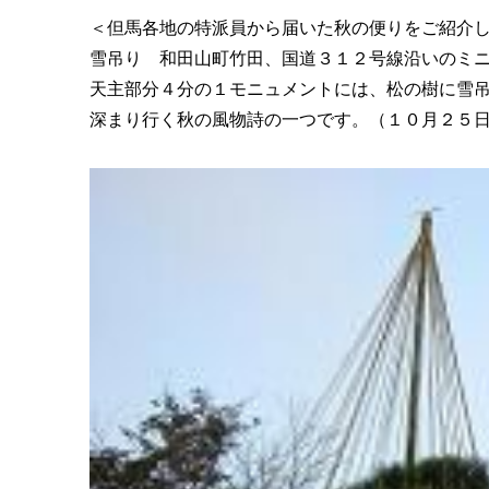
＜但馬各地の特派員から届いた秋の便りをご紹介
雪吊り 和田山町竹田、国道３１２号線沿いのミ
天主部分４分の１モニュメントには、松の樹に雪
深まり行く秋の風物詩の一つです。（１０月２５