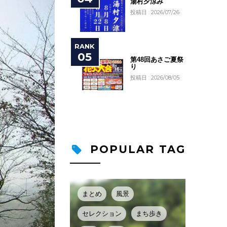
湯村夕涼み
投稿日 : 2026/07/26
第48回あさご夏祭
り
投稿日 : 2026/08/05
POPULAR TAG
まとめ
風景
セレクション
まち歩き