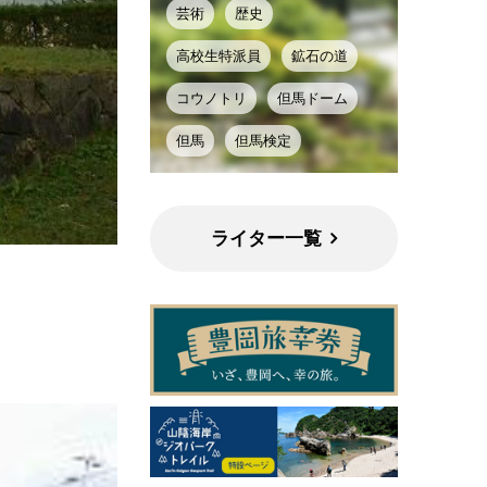
芸術
歴史
高校生特派員
鉱石の道
コウノトリ
但馬ドーム
但馬
但馬検定
ライター一覧