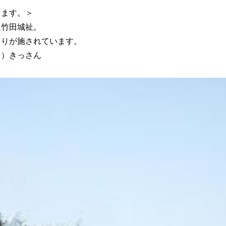
します。＞
ニ竹田城祉。
吊りが施されています。
日）きっさん