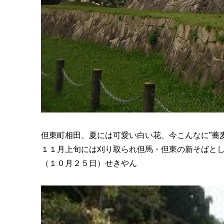
但東町相田、夏には可愛い白い花、今こんなに”蕎
１１月上旬には刈り取られ但馬・但東の新そばと
（１０月２５日）せきやん