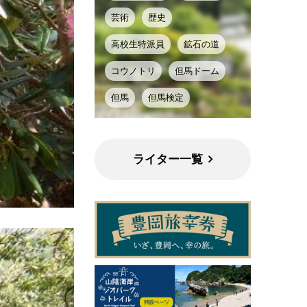
芸術
歴史
高校生特派員
鉱石の道
コウノトリ
但馬ドーム
但馬
但馬検定
ライター一覧