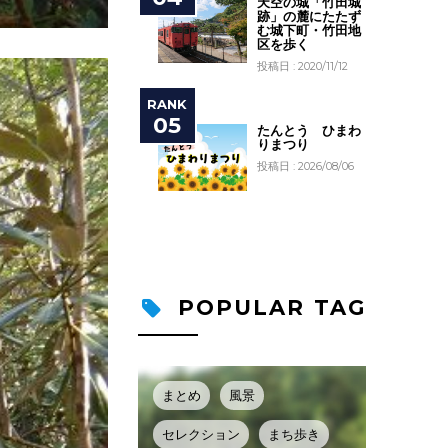
天空の城「竹田城
跡」の麓にたたず
む城下町・竹田地
区を歩く
投稿日 : 2020/11/12
たんとう ひまわ
りまつり
投稿日 : 2026/08/06
POPULAR TAG
まとめ
風景
セレクション
まち歩き