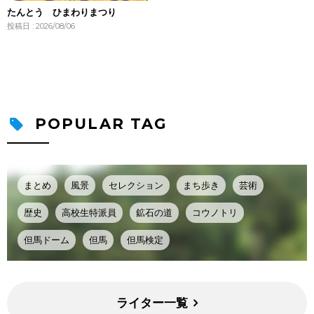
たんとう ひまわりまつり
投稿日 : 2026/08/06
POPULAR TAG
まとめ
風景
セレクション
まち歩き
芸術
歴史
高校生特派員
鉱石の道
コウノトリ
但馬ドーム
但馬
但馬検定
ライター一覧