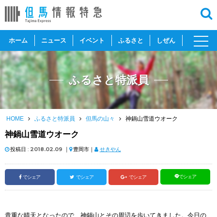
toggl
ホーム
ニュース
イベント
ふるさと
しぜん
navig
ふるさと特派員
HOME
ふるさと特派員
但馬の山々
神鍋山雪道ウオーク
神鍋山雪道ウオーク
投稿日 :
2018.02.09
｜
豊岡市｜
せきやん
でシェア
でシェア
でシェア
でシェア
貴重な晴天となったので、神鍋山とその周辺を歩いてきました。今日の