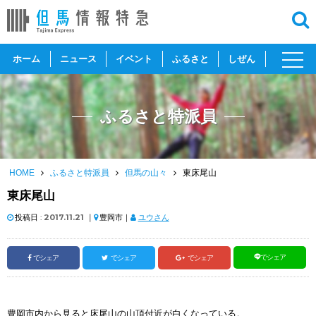
toggl
ホーム
ニュース
イベント
ふるさと
しぜん
navig
ふるさと特派員
HOME
ふるさと特派員
但馬の山々
東床尾山
東床尾山
投稿日 :
2017.11.21
｜
豊岡市｜
ユウさん
でシェア
でシェア
でシェア
でシェア
豊岡市内から見ると床尾山の山頂付近が白くなっている。