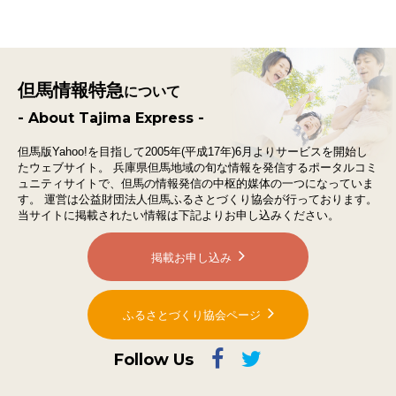
但馬情報特急
について
- About Tajima Express -
但馬版Yahoo!を目指して2005年(平成17年)6月よりサービスを開始し
たウェブサイト。
兵庫県但馬地域の旬な情報を発信するポータルコミ
ュニティサイトで、
但馬の情報発信の中枢的媒体の一つになっていま
す。
運営は公益財団法人但馬ふるさとづくり協会が行っております。
当サイトに掲載されたい情報は下記よりお申し込みください。
掲載お申し込み
ふるさとづくり協会ページ
Follow Us