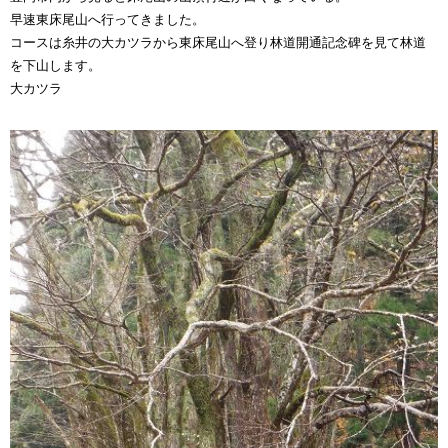
早速東床尾山へ行ってきました。
コースは糸井の大カツラから東床尾山へ登り林道開通記念碑を見て林道
を下山します。
大カツラ