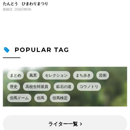
たんとう ひまわりまつり
投稿日 : 2026/08/06
POPULAR TAG
まとめ
風景
セレクション
まち歩き
芸術
歴史
高校生特派員
鉱石の道
コウノトリ
但馬ドーム
但馬
但馬検定
ライター一覧