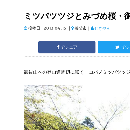
ミツバツツジとみづめ桜・
投稿日 :
2013.04.15
｜
養父市｜
せきやん
でシェア
でシ
御祓山への登山道周辺に咲く コバノミツバツツ