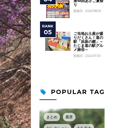
第48回あさご夏祭
り
投稿日 : 2026/08/05
ご当地お土産が盛
りだくさん！道の
駅「浜坂の郷」～
たじま道の駅グル
メ旅④～
投稿日 : 2022/01/30
POPULAR TAG
まとめ
風景