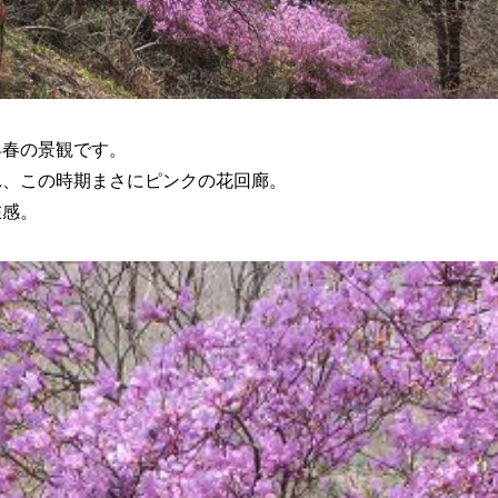
早春の景観です。
れ、この時期まさにピンクの花回廊。
在感。