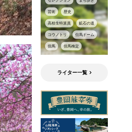
セレクション
まち歩き
芸術
歴史
高校生特派員
鉱石の道
コウノトリ
但馬ドーム
但馬
但馬検定
ライター一覧