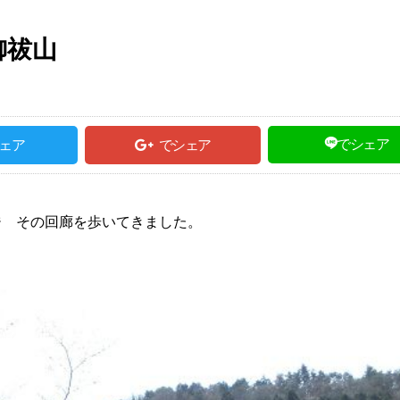
御祓山
でシェア
ェア
でシェア
ジ その回廊を歩いてきました。