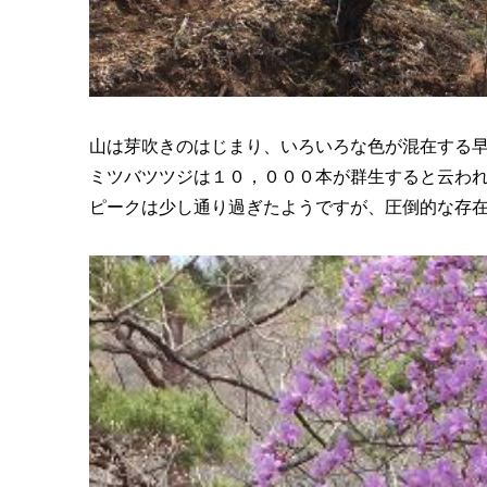
山は芽吹きのはじまり、いろいろな色が混在する
ミツバツツジは１０，０００本が群生すると云わ
ピークは少し通り過ぎたようですが、圧倒的な存