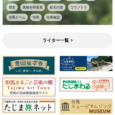
歴史
高校生特派員
鉱石の道
コウノトリ
但馬ドーム
但馬
但馬検定
ライター一覧