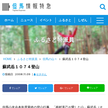
toggl
ホーム
ニュース
イベント
ふるさと
しぜん
navig
ふるさと特派員
HOME
ふるさと特派員
但馬の山々
蘇武岳１０７４登山
蘇武岳１０７４登山
投稿日 :
2008.11.09
｜
せきやん
でシェア
でシェア
でシェア
でシェア
但馬山友会本年度最終の登山行事、「植村直己が愛した山」蘇武岳（そ