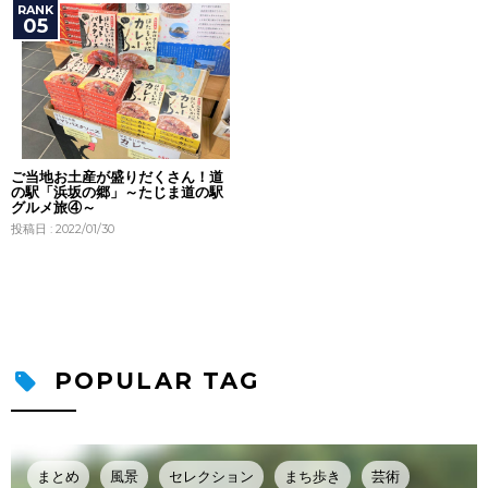
ご当地お土産が盛りだくさん！道
の駅「浜坂の郷」～たじま道の駅
グルメ旅④～
投稿日 : 2022/01/30
POPULAR TAG
まとめ
風景
セレクション
まち歩き
芸術