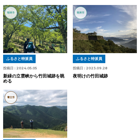
朝来市
朝来市
ふるさと特派員
ふるさと特派員
投稿日 :
2024.05.05
投稿日 :
2023.09.28
新緑の立雲峡から竹田城跡を眺
夜明けの竹田城跡
める
養父市