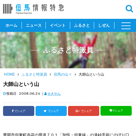
toggl
ホーム
ニュース
イベント
ふるさと
しぜん
navig
ふるさと特派員
HOME
ふるさと特派員
但馬の山々
大師山という山
大師山という山
投稿日 :
2008.06.24
｜
せきやん
でシェア
でシェア
でシェア
でシェア
豊岡市但東町赤花の県道７０１「加悦・但東線」の滝峠手前にのぼり口