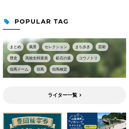
POPULAR TAG
まとめ
風景
セレクション
まち歩き
芸術
歴史
高校生特派員
鉱石の道
コウノトリ
但馬ドーム
但馬
但馬検定
ライター一覧