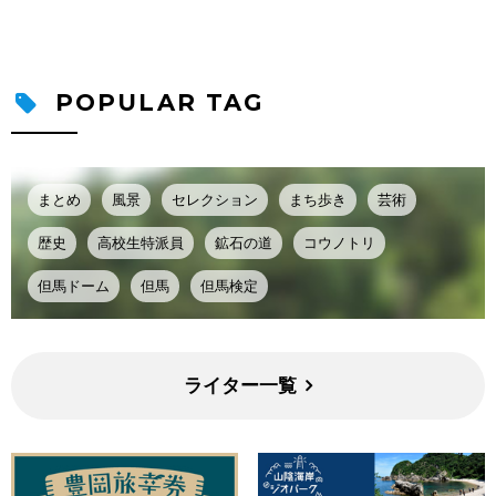
POPULAR TAG
まとめ
風景
セレクション
まち歩き
芸術
歴史
高校生特派員
鉱石の道
コウノトリ
但馬ドーム
但馬
但馬検定
ライター一覧