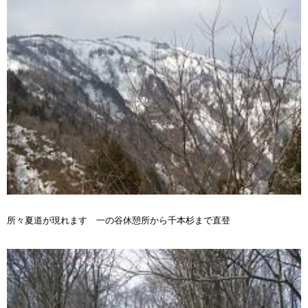
所々夏道が現れます 一の谷休憩所から千本杉まで直登