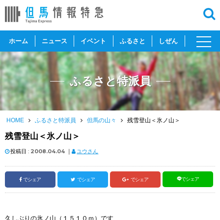
toggl
ホーム
ニュース
イベント
ふるさと
しぜん
navig
ふるさと特派員
HOME
ふるさと特派員
但馬の山々
残雪登山＜氷ノ山＞
残雪登山＜氷ノ山＞
投稿日 :
2008.04.04
｜
ユウさん
でシェア
でシェア
でシェア
でシェア
久しぶりの氷ノ山（１５１０ｍ）です