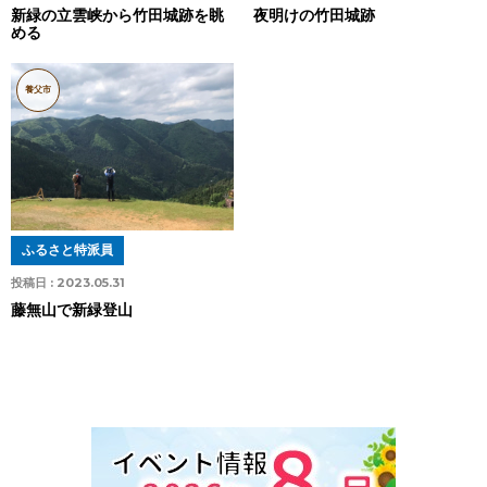
新緑の立雲峡から竹田城跡を眺
夜明けの竹田城跡
める
養父市
ふるさと特派員
投稿日 :
2023.05.31
藤無山で新緑登山