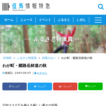
toggl
ホーム
ニュース
イベント
ふるさと
しぜん
navig
ふるさと特派員
HOME
ふるさと特派員
但馬の山々
わが町・郷路岳林道の秋
わが町・郷路岳林道の秋
投稿日 :
2007.09.07
｜
せきやん
でシェア
でシェア
でシェア
でシェア
日中は３０℃を越える厳しい暑さの但馬。