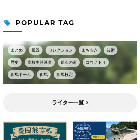
POPULAR TAG
まとめ
風景
セレクション
まち歩き
芸術
歴史
高校生特派員
鉱石の道
コウノトリ
但馬ドーム
但馬
但馬検定
ライター一覧