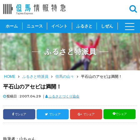
toggl
ホーム
ニュース
イベント
ふるさと
しぜん
navig
ふるさと特派員
HOME
ふるさと特派員
但馬の山々
平石山のアセビは満開！
平石山のアセビは満開！
投稿日 :
2007.04.29
｜
ふるさとづくり協会
でシェア
でシェア
でシェア
でシェア
執筆者：山ちゃん