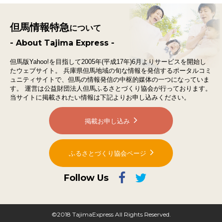
但馬情報特急
について
- About Tajima Express -
但馬版Yahoo!を目指して2005年(平成17年)6月よりサービスを開始し
たウェブサイト。
兵庫県但馬地域の旬な情報を発信するポータルコミ
ュニティサイトで、
但馬の情報発信の中枢的媒体の一つになっていま
す。
運営は公益財団法人但馬ふるさとづくり協会が行っております。
当サイトに掲載されたい情報は下記よりお申し込みください。
掲載お申し込み
ふるさとづくり協会ページ
Follow Us
©2018 TajimaExpress All Rights Reserved.