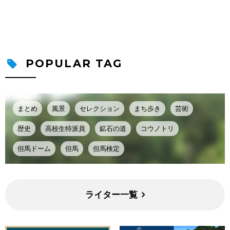
POPULAR TAG
まとめ
風景
セレクション
まち歩き
芸術
歴史
高校生特派員
鉱石の道
コウノトリ
但馬ドーム
但馬
但馬検定
ライター一覧