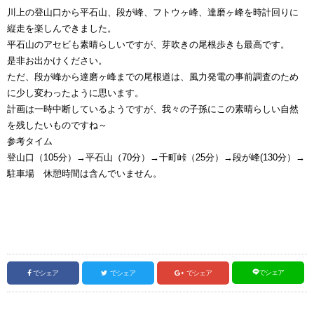
川上の登山口から平石山、段が峰、フトウヶ峰、達磨ヶ峰を時計回りに
縦走を楽しんできました。
平石山のアセビも素晴らしいですが、芽吹きの尾根歩きも最高です。
是非お出かけください。
ただ、段が峰から達磨ヶ峰までの尾根道は、風力発電の事前調査のため
に少し変わったように思います。
計画は一時中断しているようですが、我々の子孫にこの素晴らしい自然
を残したいものですね～
参考タイム
登山口（105分）→平石山（70分）→千町峠（25分）→段が峰(130分）→
駐車場 休憩時間は含んでいません。
でシェア
でシェア
でシェア
でシェア