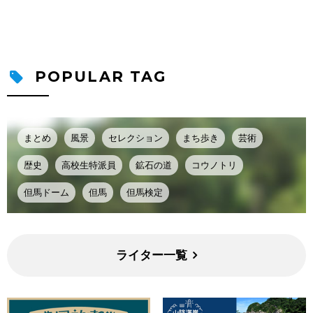
POPULAR TAG
まとめ
風景
セレクション
まち歩き
芸術
歴史
高校生特派員
鉱石の道
コウノトリ
但馬ドーム
但馬
但馬検定
ライター一覧