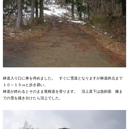
林道入り口に車を停めました。 すぐに雪道となりますが林道終点まで
１０～１５㎝と歩き易い。
林道が終わるとそのまま尾根道を登ります。 頂上直下は急斜面 膝ま
での雪を掻き分けたら頂上でした。