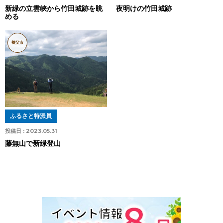
新緑の立雲峡から竹田城跡を眺
夜明けの竹田城跡
める
養父市
ふるさと特派員
投稿日 :
2023.05.31
藤無山で新緑登山