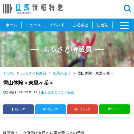
toggl
ホーム
ニュース
イベント
ふるさと
しぜん
navig
ふるさと特派員
HOME
ふるさと特派員
但馬の山々
雪山体験＜東里ヶ岳＞
雪山体験＜東里ヶ岳＞
投稿日 :
2007.01.13
｜
ふるさとづくり協会
でシェア
でシェア
でシェア
でシェア
執筆者：ユウ但馬は今日から雪が降るとの予報