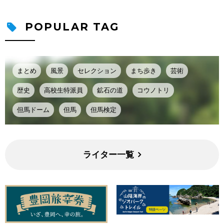
POPULAR TAG
まとめ
風景
セレクション
まち歩き
芸術
歴史
高校生特派員
鉱石の道
コウノトリ
但馬ドーム
但馬
但馬検定
ライター一覧