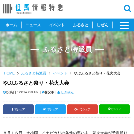
toggl
ホーム
ニュース
イベント
ふるさと
しぜん
navig
ふるさと特派員
HOME
ふるさと特派員
イベント
やぶふるさと祭り・花火大会
やぶふるさと祭り・花火大会
投稿日 :
2014.08.16
｜
養父市｜
せきやん
でシェア
でシェア
でシェア
でシェア
８月１６日、大小雨、イナビカリの条件の悪い中、花火大会が予定通り