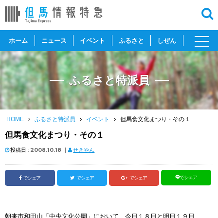
toggl
ホーム
ニュース
イベント
ふるさと
しぜん
navig
ふるさと特派員
HOME
ふるさと特派員
イベント
但馬食文化まつり・その１
但馬食文化まつり・その１
投稿日 :
2008.10.18
｜
せきやん
でシェア
でシェア
でシェア
でシェア
朝来市和田山「中央文化公園」において、今日１８日と明日１９日