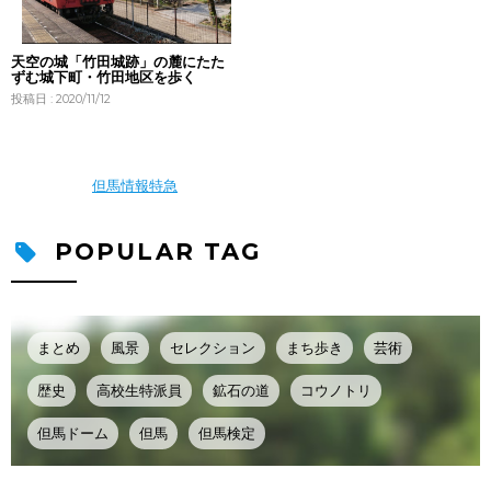
天空の城「竹田城跡」の麓にたた
ずむ城下町・竹田地区を歩く
投稿日 : 2020/11/12
但馬情報特急
POPULAR TAG
まとめ
風景
セレクション
まち歩き
芸術
歴史
高校生特派員
鉱石の道
コウノトリ
但馬ドーム
但馬
但馬検定