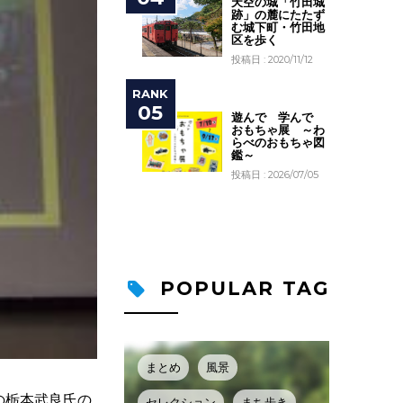
天空の城「竹田城
跡」の麓にたたず
む城下町・竹田地
区を歩く
投稿日 : 2020/11/12
遊んで 学んで
おもちゃ展 ～わ
らべのおもちゃ図
鑑～
投稿日 : 2026/07/05
POPULAR TAG
まとめ
風景
の栃本武良氏の
セレクション
まち歩き