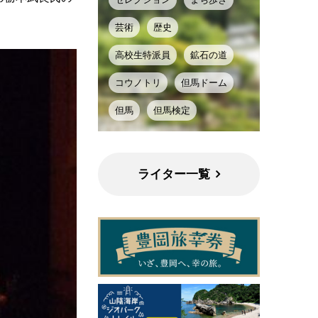
芸術
歴史
高校生特派員
鉱石の道
コウノトリ
但馬ドーム
但馬
但馬検定
ライター一覧