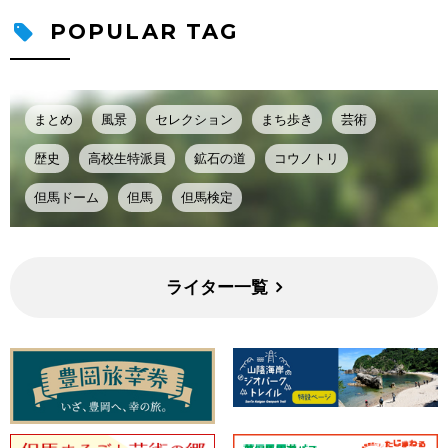
POPULAR TAG
まとめ
風景
セレクション
まち歩き
芸術
歴史
高校生特派員
鉱石の道
コウノトリ
但馬ドーム
但馬
但馬検定
ライター一覧