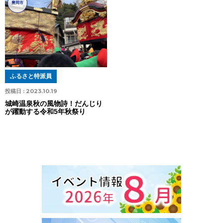
豊岡市
ふるさと特派員
投稿日 :
2023.10.19
城崎温泉秋の風物詩！だんじり
が躍動する令和5年秋祭り