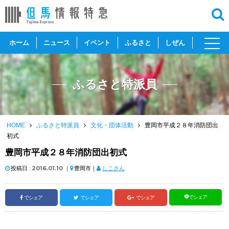
toggl
ホーム
ニュース
イベント
ふるさと
しぜん
navig
ふるさと特派員
HOME
ふるさと特派員
文化・団体活動
豊岡市平成２８年消防団出
初式
豊岡市平成２８年消防団出初式
投稿日 :
2016.01.10
｜
豊岡市｜
しこさん
でシェア
でシェア
でシェア
でシェア