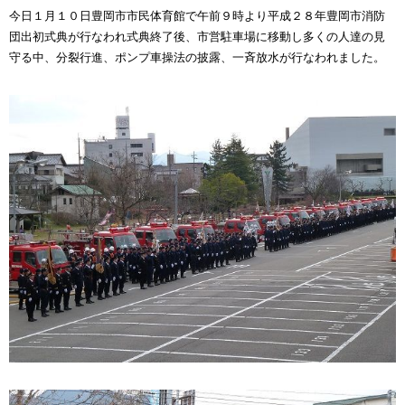
今日１月１０日豊岡市市民体育館で午前９時より平成２８年豊岡市消防
団出初式典が行なわれ式典終了後、市営駐車場に移動し多くの人達の見
守る中、分裂行進、ポンプ車操法の披露、一斉放水が行なわれました。