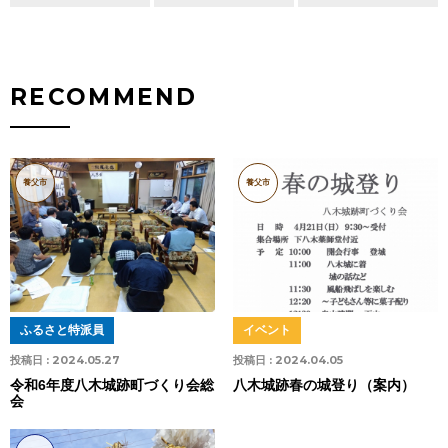
RECOMMEND
養父市
養父市
ふるさと特派員
イベント
投稿日 :
2024.05.27
投稿日 :
2024.04.05
令和6年度八木城跡町づくり会総
八木城跡春の城登り（案内）
会